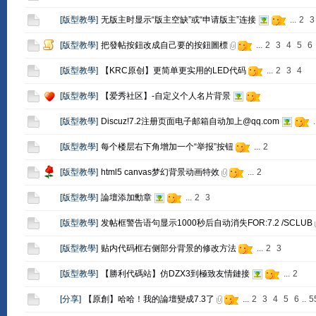
[
版型教學
]
无版主时显示“版主空缺”或“申请版主”连接
...
2
3
[
版型教學
]
把發帖按鈕改成自己要的按鈕圖標
...
2
3
4
5
6
[
版型教學
]
【KRC原创】更简单更实用的LED代码
...
2
3
4
[
版型教學
]
【爱秀社区】-自定义个人名片背景
[
版型教學
]
Discuz!7.2注册页面电子邮箱自动加上@qq.com
.
[
版型教學
]
每个楼层右下角增加一个“举报”按钮
...
2
[
版型教學
]
html5 canvas梦幻背景动画特效
...
2
[
版型教學
]
論壇添加勳章
...
2
3
[
版型教學
]
发帖框警告语句显示1000秒后自动消失FOR:7.2 /SCLUB
[
版型教學
]
贴内代码框右侧部分背景的修改方法
...
2
3
[
版型教學
]
【勝利代碼站】仿DZX3到極致友情鏈接
...
2
[
分享
]
【原創】哈哈！我的論壇變成7.3了
...
2
3
4
5
6
..
5