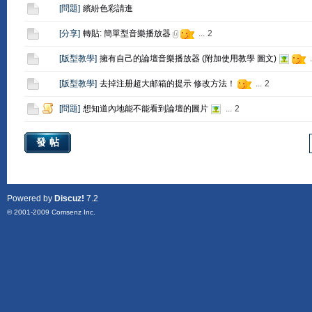
[
問題
]
繽紛色彩請進
[
分享
]
轉貼: 簡單型音樂播放器
...
2
[
版型教學
]
擁有自己的論壇音樂播放器 (附加使用教學 圖文)
.
[
版型教學
]
去掉注册超大邮箱的提示 修改方法！
...
2
[
問題
]
想知道內地能不能看到論壇的圖片
...
2
發帖
Powered by
Discuz!
7.2
© 2001-2009
Comsenz Inc.