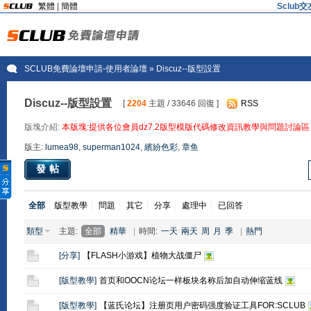
繁體
|
簡體
Sclu
SCLUB免費論壇申請-使用者論壇
» Discuz--版型設置
Discuz--版型設置
[
2204
主題 / 33646 回復 ]
RSS
版塊介紹:
本版塊:提供各位會員dz7.2版型模版代碼修改資訊教學與問題討論區
版主:
lumea98
,
superman1024
,
繽紛色彩
,
章鱼
發帖
全部
版型教學
問題
其它
分享
處理中
已回答
類型
主題:
全部
精華
|
時間:
一天
兩天
周
月
季
|
熱門
[
分享
]
【FLASH小游戏】植物大战僵尸
[
版型教學
]
首页和OOCN论坛一样板块名称后加自动伸缩蓝线
[
版型教學
]
【蓝氏论坛】注册页用户密码强度验证工具FOR:SCLUB