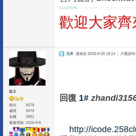
歡迎大家齊
无界
發表於 2026-6-20 18:14
|
只看該作
版主
回復
1#
zhandi315
積分
5079
威望
5079
金錢
2851
最後登錄
2026-8-8
http://icode.258c