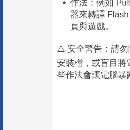
作法
：例如
Puf
器來轉譯 Flas
頁與遊戲。
⚠️
安全警告
：請勿隨
安裝檔，或盲目將
些作法會讓電腦暴露