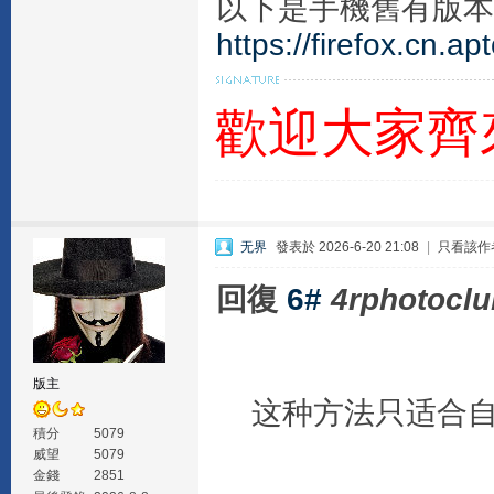
以下是手機舊有版本
https://firefox.cn.a
歡迎大家齊
无界
發表於 2026-6-20 21:08
|
只看該作
回復
6#
4rphotoclu
版主
这种方法只适合自
積分
5079
威望
5079
金錢
2851