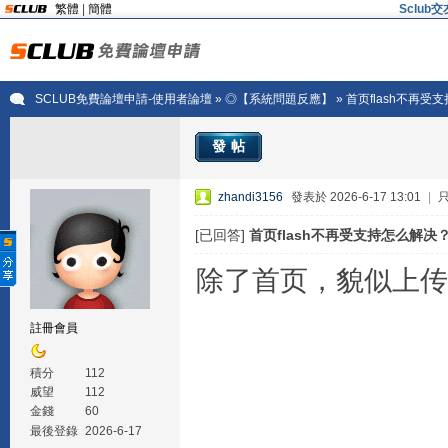
繁體
|
簡體
Sclu
SCLUB免費論壇申請-使用者論壇
»
◎【系統問題反應】
» 首页flash不再
發帖
zhandi3156
發表於 2026-6-17 13:01
|
[已回答]
首页flash不再受支持怎么解决
除了首页，貌似上传
註冊會員
積分
112
威望
112
金錢
60
最後登錄
2026-6-17