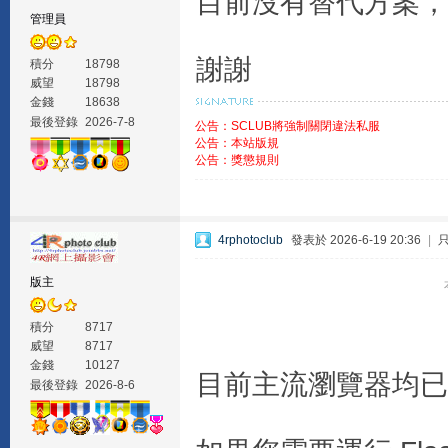
目前沒有替代方案，
管理員
謝謝
積分
18798
威望
18798
金錢
18638
最後登錄
2026-7-8
公告：SCLUB將強制關閉違法私服
公告：本站版規
公告：獎懲規則
4rphotoclub
發表於 2026-6-19 20:36
|
版主
積分
8717
威望
8717
金錢
10127
目前主流瀏覽器均已停止支
最後登錄
2026-8-6