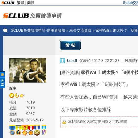
繁體
|
簡體
Sclu
SCLUB免費論壇申請-使用者論壇
»
站長交流資源
» 家裡Wifi上網太慢？「
發帖
bossll
發表於 2017-8-22 21:37
|
只看該
[網路資訊]
家裡Wifi上網太慢？「6個小
家裡Wifi上網太慢？「6個小技巧」
版主
有些人會認為，自己Wifi使用，越來
積分
7819
威望
7819
以下專家影片教各位排除
金錢
9367
最後登錄
2026-5-12
本帖隱藏的內容需要回復才可以瀏覽