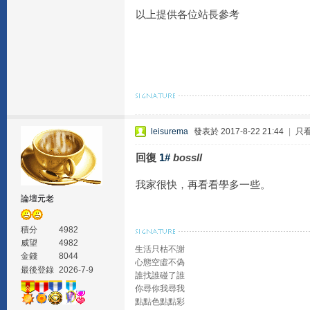
以上提供各位站長參考
leisurema
發表於 2017-8-22 21:44
|
只
回復
1#
bossll
我家很快，再看看學多一些。
論壇元老
積分
4982
威望
4982
生活只枯不謝
金錢
8044
心態空虛不偽
最後登錄
2026-7-9
誰找誰碰了誰
你尋你我尋我
點點色點點彩