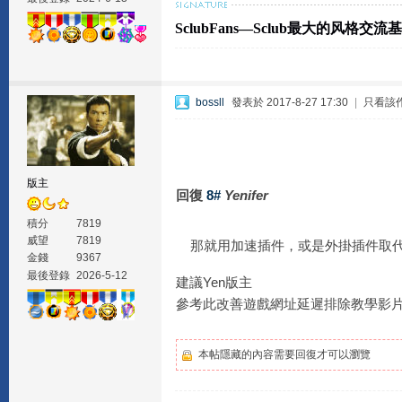
SclubFans—Sclub最大的风格交流
bossll
發表於 2017-8-27 17:30
|
只看該
版主
回復
8#
Yenifer
積分
7819
威望
7819
那就用加速插件，或是外掛插件取
金錢
9367
最後登錄
2026-5-12
建議Yen版主
參考此改善遊戲網址延遲排除教學影
本帖隱藏的內容需要回復才可以瀏覽