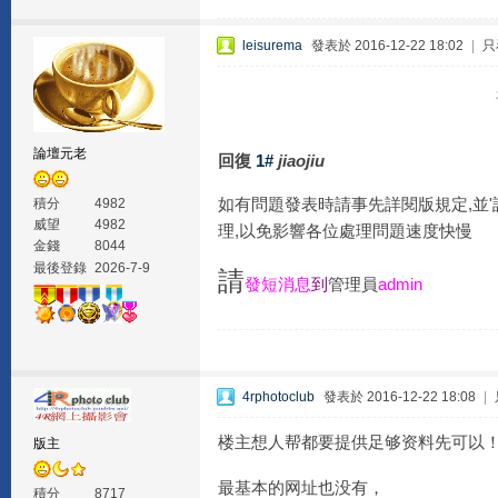
leisurema
發表於 2016-12-22 18:02
|
只
論壇元老
回復
1#
jiaojiu
如有問題發表時請事先詳閱版規定,並
積分
4982
威望
4982
理,以免影響各位處理問題速度快慢
金錢
8044
最後登錄
2026-7-9
請
發短消息
到
管理員
admin
4rphotoclub
發表於 2016-12-22 18:08
|
楼主想人帮都要提供足够资料先可以
版主
最基本的网址也没有，
積分
8717