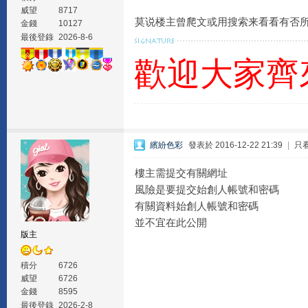
威望
8717
莫说楼主曾爬文或用搜索来看看有否
金錢
10127
最後登錄
2026-8-6
歡迎大家齊
繽紛色彩
發表於 2016-12-22 21:39
|
只
樓主需提交有關網址
風險是要提交始創人帳號和密碼
有關資料始創人帳號和密碼
並不宜在此公開
版主
積分
6726
威望
6726
金錢
8595
最後登錄
2026-2-8