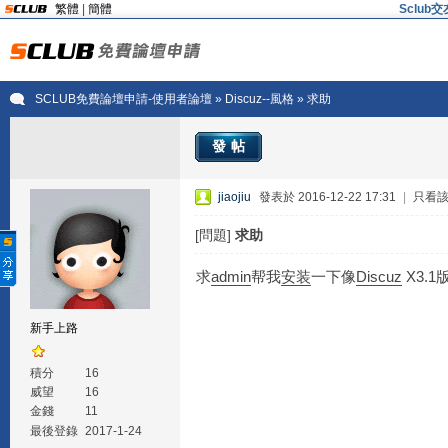
繁體
|
簡體
Sclu
SCLUB免費論壇申請-使用者論壇
»
Discuz--風格
» 求助
發帖
jiaojiu
發表於 2016-12-22 17:31
|
只看
[問題]
求助
求
admin
帮我
安装
一下像
Discuz
X3.1
新手上路
積分
16
威望
16
金錢
11
最後登錄
2017-1-24