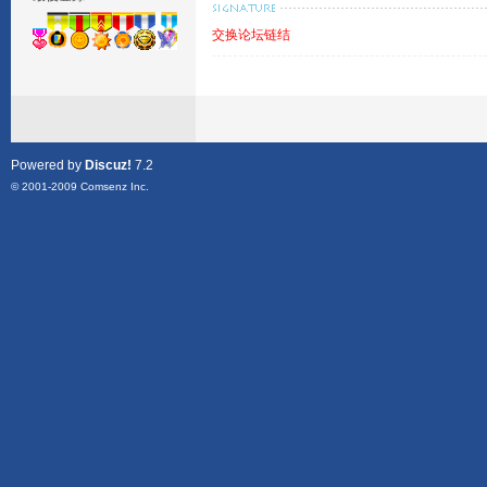
交换论坛链结
Powered by
Discuz!
7.2
© 2001-2009
Comsenz Inc.