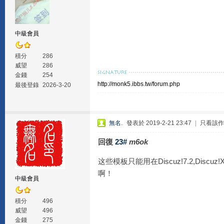
中級會員
積分
286
威望
286
金錢
254
http://monk5.ibbs.tw/forum.php
最後登錄
2026-3-20
無名.
發表於 2019-2-21 23:47
|
只看該作
回復
23#
m6ok
这些模板只能用在Discuz!7.2,D
啊！
中級會員
積分
496
威望
496
金錢
275