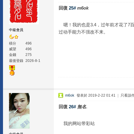
回復
25#
m6ok
嗯！我的也是3.4，过年前才花了7
中級會員
过动手能力不强改不来。
積分
496
威望
496
金錢
275
最後登錄
2026-8-1
m6ok
發表於 2019-2-22 01:41
|
只看該
回復
26#
無名.
我的网站带彩站