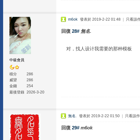
m6ok
發表於 2019-2-22 01:48
|
只看該
回復
28#
無名.
对，找人设计我需要的那种模板
中級會員
積分
286
威望
286
金錢
254
最後登錄
2026-3-20
無名.
發表於 2019-2-22 01:50
|
只看該作
回復
29#
m6ok