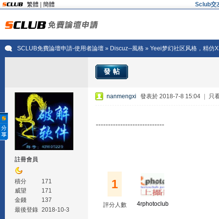
繁體
|
簡體
Sclu
SCLUB免費論壇申請-使用者論壇
»
Discuz--風格
» Yeei梦幻社区风格，精仿
發帖
nanmengxi
發表於 2018-7-8 15:04
|
只
----------------------------
註冊會員
1
積分
171
威望
171
金錢
137
4rphotoclub
評分人數
最後登錄
2018-10-3