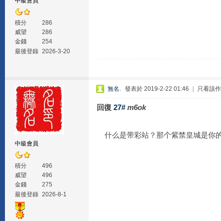
中級會員
積分
286
威望
286
金錢
254
最後登錄
2026-3-20
無名.
發表於 2019-2-22 01:46
|
只看該作
回復
27#
m6ok
什么是带彩站？那个紫禁皇城是你
中級會員
積分
496
威望
496
金錢
275
最後登錄
2026-8-1