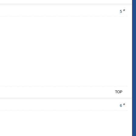
#
5
TOP
#
6