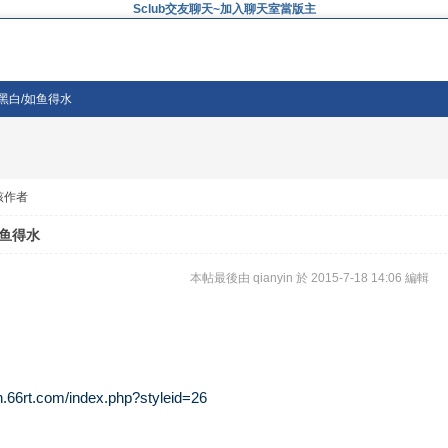
Sclub交友聊天~加入聊天室當版主
/黑白/如鱼得水
該作者
如鱼得水
本帖最後由 qianyin 於 2015-7-18 14:06 編輯
n.66rt.com/index.php?styleid=26