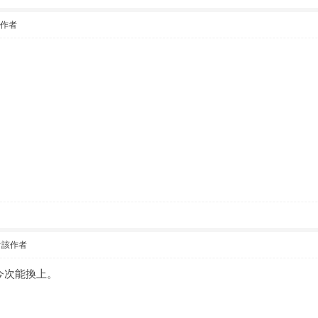
該作者
看該作者
今次能換上。