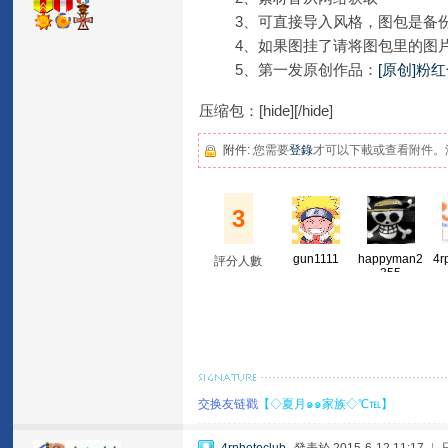
3、可直接导入风格，图包是备
4、如果图挂了请将图包里的图片
5、第一发原创作品：
[原创]粉
压缩包：[hide][/hide]
附件:
您需要
登錄
才可以下載或查看附件。
3
gun1111
happyman2
4r
評分人數
355
交换友链戳
【◇夏月๑๑家族◇℃℡】