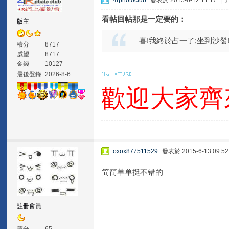
4rphotoclub
發表於 2015-6-12 11:17
|
看帖回帖那是一定要的：
版主
喜!我終於占一了;坐到沙發
積分
8717
威望
8717
金錢
10127
最後登錄
2026-8-6
歡迎大家齊
oxox877511529
發表於 2015-6-13 09:52
简简单单挺不错的
註冊會員