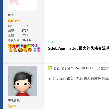
版主
積分
2757
威望
2757
金錢
1219
最後登錄
2024-6-13
SclubFans—Sclub最大的风格交流
皓皓
發表於 2015-8-19 15:11
|
只看該
看看，应该很美 尤其個人最愛黑色
中級會員