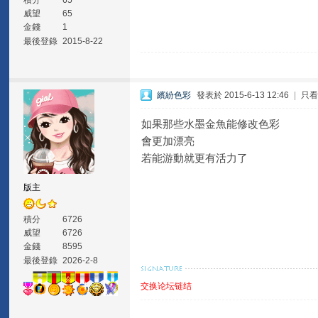
積分
65
威望
65
金錢
1
最後登錄
2015-8-22
繽紛色彩
發表於 2015-6-13 12:46
|
只
如果那些水墨金魚能修改色彩
會更加漂亮
若能游動就更有活力了
版主
積分
6726
威望
6726
金錢
8595
最後登錄
2026-2-8
交换论坛链结