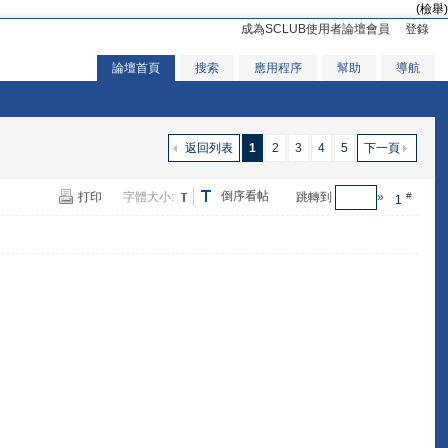
(檢舉)
成為SCLUB使用者論壇會員
登錄
論壇首頁
搜索
應用程序
幫助
導航
返回列表
1
2
3
4
5
下一頁
倒序看帖
打印
字體大小:
跳轉到
»
#
1