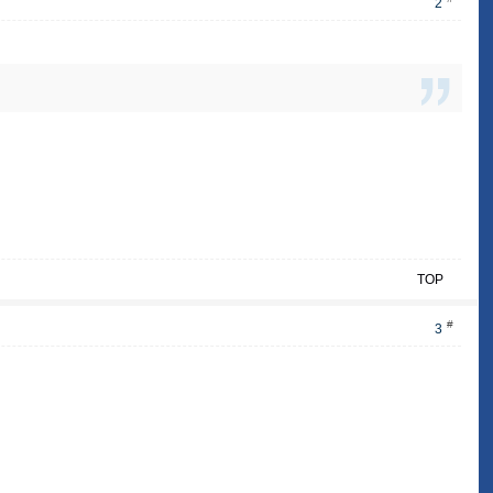
2
TOP
#
3