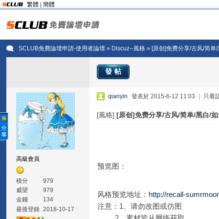
繁體
|
簡體
SCLUB免費論壇申請-使用者論壇
»
Discuz--風格
» [原创]免费分享/古风/简单
發帖
qianyin
發表於 2015-6-12 11:03
|
只看
[風格]
[原创]免费分享/古风/简单/黑白/
高級會員
预览图：
積分
979
威望
979
风格预览地址：
http://recall-sumrmoo
金錢
134
注意：1、请勿改图或仿图
最後登錄
2018-10-17
2、素材皆从网络获取