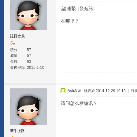
,請連繫 [發短訊]
在哪里？
註冊會員
積分
57
威望
57
金錢
63
最後登錄
2015-1-10
Ash灰灰
發表於 2014-12-29 19:10
|
只
请问怎么发短讯？
新手上路