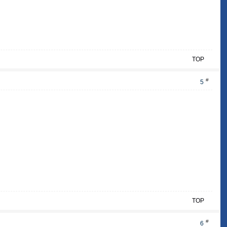
TOP
#
5
TOP
#
6