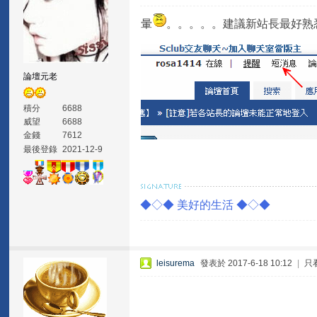
暈
。。。。。建議新站長最好熟
論壇元老
積分
6688
威望
6688
金錢
7612
最後登錄
2021-12-9
◆◇◆ 美好的生活 ◆◇◆
leisurema
發表於 2017-6-18 10:12
|
只