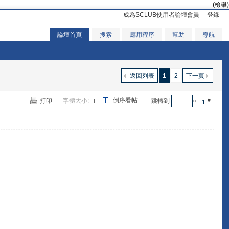
(檢舉)
成為SCLUB使用者論壇會員
登錄
論壇首頁
搜索
應用程序
幫助
導航
返回列表
1
2
下一頁
倒序看帖
打印
字體大小:
跳轉到
»
#
1