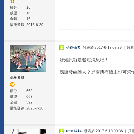
積分
16
威望
16
金錢
16
最後登錄
2015-6-20
始作俑者
發表於 2017-6-18 08:39
|
只
發短訊就是發短消息吧！
應該發給誰人？是否所有版主也可幫
高級會員
積分
663
威望
663
金錢
592
最後登錄
2026-7-26
rosa1414
發表於 2017-6-18 09:36
|
只