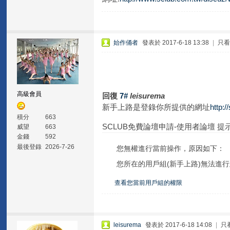
始作俑者
發表於 2017-6-18 13:38
|
只
高級會員
回復
7#
leisurema
新手上路是登錄你所提供的網址
http:
積分
663
SCLUB免費論壇申請-使用者論壇 提
威望
663
金錢
592
最後登錄
2026-7-26
您無權進行當前操作，原因如下：
您所在的用戶組(新手上路)無法進
查看您當前用戶組的權限
leisurema
發表於 2017-6-18 14:08
|
只