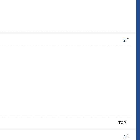
#
2
TOP
#
3