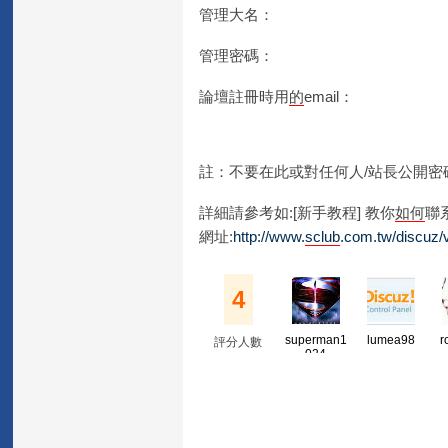
管理大名：
管理密碼：
論壇註冊時用
的
email：
註：不要在此或對任何人/站長公開密
詳細請參考如:[新手教程] 教你
如何
聯
網址:
http://www.
sclub
.com.tw/discuz/v
4
superman1
lumea98
r
評分人數
024