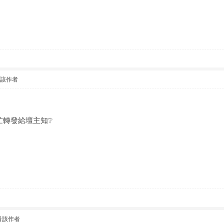
看該作者
忙轉發給壇主知❔
看該作者