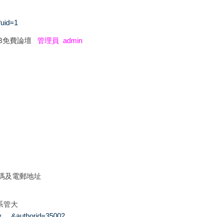
?uid=1
LUB免費論壇
管理員 admin
碼及電郵地址
系管大
v ... &authorid=35002