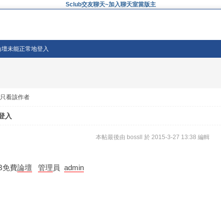
Sclub交友聊天~加入聊天室當版主
的論壇未能正常地登入
只看該作者
登入
本帖最後由 bossll 於 2015-3-27 13:38 編輯
B免費
論壇
管理
員
admin