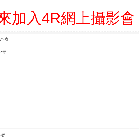
來加入4R網上攝影會
該作者
事情
作者