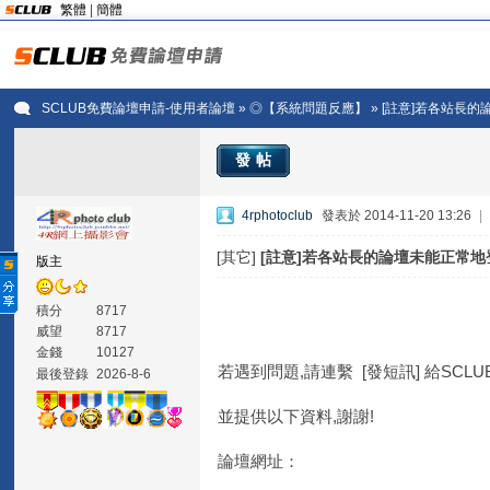
繁體
|
簡體
SCLUB免費論壇申請-使用者論壇
»
◎【系統問題反應】
» [註意]若各站長
發帖
4rphotoclub
發表於 2014-11-20 13:26
|
[其它]
[註意]若各站長的論壇未能正常地
版主
積分
8717
威望
8717
金錢
10127
若遇到問題,請連繫 [發短訊] 給SCLU
最後登錄
2026-8-6
並提供以下資料,謝謝!
論壇網址：