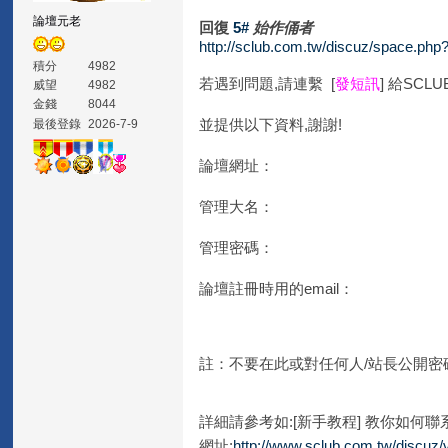
論壇元老
回復
5#
始作俑者
http://sclub.com.tw/discuz/space.php
積分
4982
若遇到問題,請連繫 [
發短訊
] 給SC
威望
4982
金錢
8044
並提供以下資料,謝謝!
最後登錄
2026-7-9
論壇網址：
管理大名：
管理密碼：
論壇註冊時用的email：
註：不要在此或對任何人/站長公開密
詳細請參考如:[新手教程] 教你如何聯
網址:
http://www.sclub.com.tw/discuz/