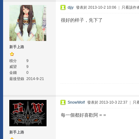
djjy
發表於 2013-10-2 10:06
|
只看該作
很好的样子，先下了
新手上路
積分
9
威望
9
金錢
0
最後登錄
2014-9-21
SnowWolf
發表於 2013-10-3 22:37
|
只
每一個都好喜歡阿 = =
新手上路