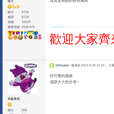
這真是很靚的粉色風格
版主
積分
8719
威望
8719
金錢
10129
最後登錄
2026-8-9
歡迎大家齊
sf2tmakss
發表於 2013-9-20 15:19
|
只
好可愛的風格
感謝大大的分享~
高級會員
積分
506