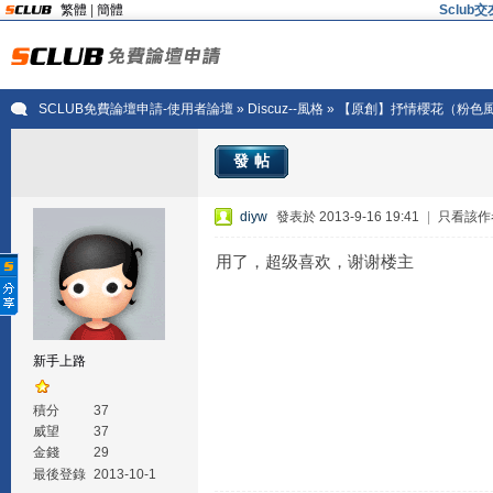
繁體
|
簡體
Sclu
SCLUB免費論壇申請-使用者論壇
»
Discuz--風格
» 【原創】抒情櫻花（粉色
發帖
diyw
發表於 2013-9-16 19:41
|
只看該作
用了，超级喜欢，谢谢楼主
新手上路
積分
37
威望
37
金錢
29
最後登錄
2013-10-1