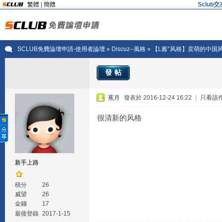
繁體
|
簡體
Sclu
SCLUB免費論壇申請-使用者論壇
»
Discuz--風格
» 【L酱°风格】卖萌的中国
發帖
蕉月
發表於 2016-12-24 16:22
|
只看該
很清新的风格
新手上路
積分
26
威望
26
金錢
17
最後登錄
2017-1-15