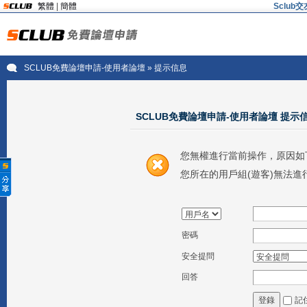
繁體
|
簡體
Sclu
SCLUB免費論壇申請-使用者論壇
» 提示信息
SCLUB免費論壇申請-使用者論壇 提示
您無權進行當前操作，原因如
您所在的用戶組(遊客)無法進
密碼
安全提問
回答
記
登錄