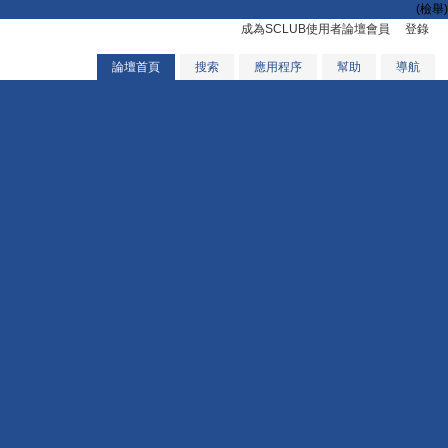
(檢舉)
成為SCLUB使用者論壇會員
登錄
論壇首頁
搜索
應用程序
幫助
導航