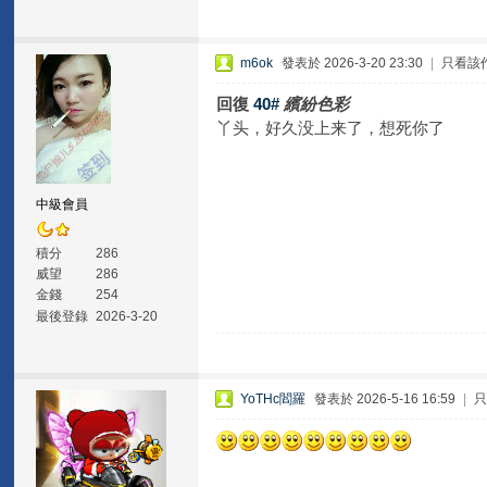
m6ok
發表於 2026-3-20 23:30
|
只看該
回復
40#
繽紛色彩
丫头，好久没上来了，想死你了
中級會員
積分
286
威望
286
金錢
254
最後登錄
2026-3-20
YoTHc閻羅
發表於 2026-5-16 16:59
|