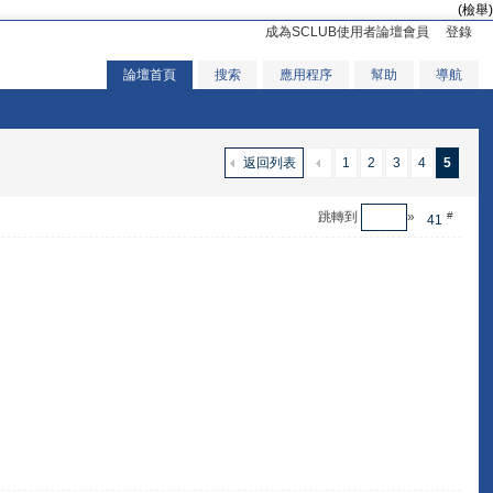
(檢舉)
成為SCLUB使用者論壇會員
登錄
論壇首頁
搜索
應用程序
幫助
導航
返回列表
1
2
3
4
5
跳轉到
»
#
41