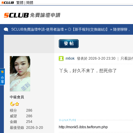
繁體
|
簡體
SCLUB免費論壇申請-使用者論壇
»
◎【新手報到(交換鏈結)】
» 随便聊聊，
發帖
m6ok
發表於 2026-3-20 23:30
|
只看該
丫头，好久不来了，想死你了
中級會員
積分
286
威望
286
金錢
254
http://monk5.ibbs.tw/forum.php
最後登錄
2026-3-20