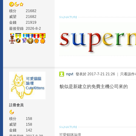
積分
21682
威望
21682
金錢
21919
最後登錄
2026-8-2
ngvt
發表於 2017-7-21 21:26
|
只看該作
貌似是新建立的免費主機公司來的
註冊會員
積分
158
威望
158
金錢
142
可愛貓咪論壇