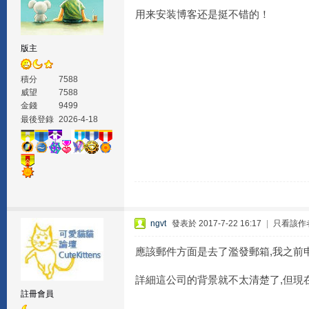
用来安装博客还是挺不错的！
版主
積分
7588
威望
7588
金錢
9499
最後登錄
2026-4-18
ngvt
發表於 2017-7-22 16:17
|
只看該作
應該郵件方面是去了濫發郵箱,我之前
詳細這公司的背景就不太清楚了,但現在
註冊會員