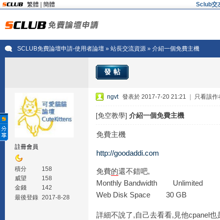
繁體
|
簡體
Sclu
SCLUB免費論壇申請-使用者論壇
»
站長交流資源
» 介紹一個免費主機
發帖
ngvt
發表於 2017-7-20 21:21
|
只看該作
[免空教學]
介紹一個免費主機
免費主機
註冊會員
http://goodaddi.com
積分
158
免費
的
還不錯吧,
威望
158
Monthly Bandwidth Unlimited
金錢
142
Web Disk Space 30 GB
最後登錄
2017-8-28
詳細不說了,自己去看看,見他cpanel