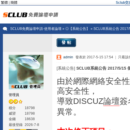
繁體
|
簡體
Sclu
SCLUB免費論壇申請-使用者論壇
»
◎【系統公告】
» SCLUB系統公告 201
發帖
admin
發表於 2017-5-15 17:54
|
只看該
[系統公告]
SCLUB系統公告 2017/5/
由於網際網絡安全性
高安全性，
管理員
導致DISCUZ
論壇
簽
積分
18798
異常。
威望
18798
金錢
18638
最後登錄
2026-7-8