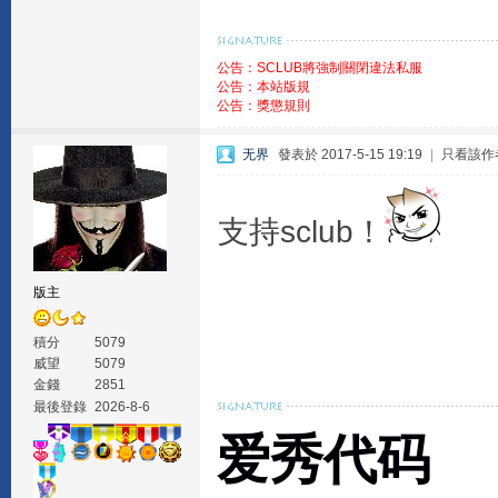
公告：SCLUB將強制關閉違法私服
公告：本站版規
公告：獎懲規則
无界
發表於 2017-5-15 19:19
|
只看該作
支持sclub！
版主
積分
5079
威望
5079
金錢
2851
最後登錄
2026-8-6
爱秀代码