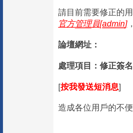
請目前需要修正的用
官方
管理
員[
admin
]
論壇網址：
處理項目：修正簽名
[
按我發送短消息
]
造成各位用戶的不便