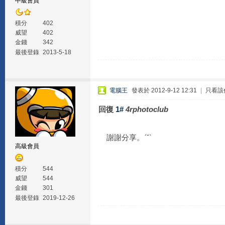
中級會員
積分
402
威望
402
金錢
342
最後登錄
2013-5-18
電腦王
發表於 2012-9-12 12:31
|
只看該
回復
1#
4rphotoclub
謝謝分享。ˊˇˋ
高級會員
積分
544
威望
544
金錢
301
最後登錄
2019-12-26