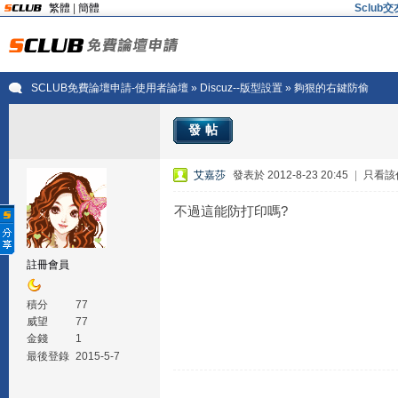
繁體
|
簡體
Sclu
SCLUB免費論壇申請-使用者論壇
»
Discuz--版型設置
» 夠狠的右鍵防偷
發帖
艾嘉莎
發表於 2012-8-23 20:45
|
只看該
不過這能防打印嗎?
註冊會員
積分
77
威望
77
金錢
1
最後登錄
2015-5-7