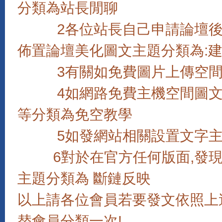
分類為站長閒聊
2各位站長自己申請論壇後如
佈置論壇美化圖文主題分類為:
3有關如免費圖片上傳空間,
4如網路免費主機空間圖文教學,
等分類為免空教學
5如發網站相關設置文字主題
6對於在官方任何版面,發現
主題分類為 斷鏈反映
以上請各位會員若要發文依照上
替會員分類一次!