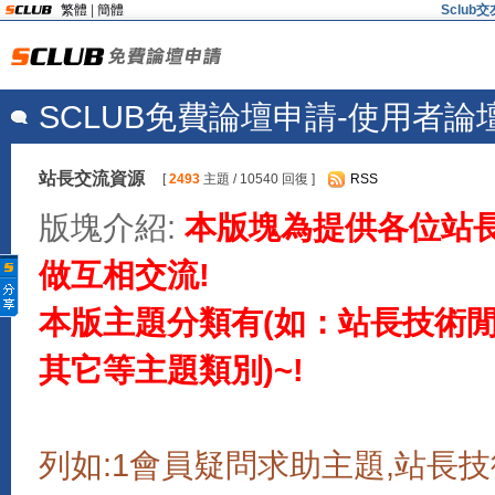
繁體
|
簡體
Sclu
SCLUB免費論壇申請-使用者論
站長交流資源
[
2493
主題 / 10540 回復 ]
RSS
版塊介紹:
本版塊為提供各位站
做互相交流!
本版主題分類有(如：站長技術閒聊
其它等主題類別)~!
列如:1會員疑問求助主題,站長