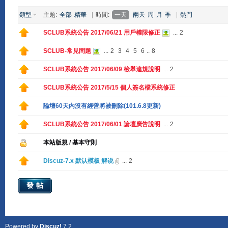
類型
主題:
全部
精華
|
時間:
一天
兩天
周
月
季
|
熱門
SCLUB系統公告 2017/06/21 用戶權限修正
...
2
SCLUB-常見問題
...
2
3
4
5
6
..
8
SCLUB系統公告 2017/06/09 檢舉違規說明
...
2
SCLUB系統公告 2017/5/15 個人簽名檔系統修正
論壇60天內沒有經營將被刪除(101.6.8更新)
SCLUB系統公告 2017/06/01 論壇廣告說明
...
2
本站版規 / 基本守則
Discuz-7.x 默认模板 解说
...
2
發帖
Powered by
Discuz!
7.2