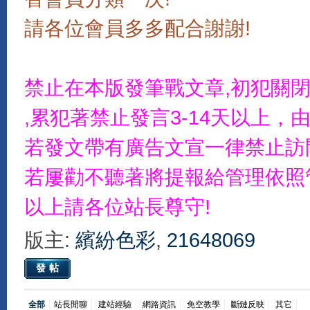
請各位會員多多配合謝謝!
禁止在本版發筆戰文章,初犯關
,累犯著禁止發言3-14天以上
若發文帶有廣告文宣一律禁止訪
若屢勸不聽著將提報給管理依照
以上請各位站長尊守!
版主:
繽紛色彩
,
21648069
發帖
全部
站長閒聊
建站經驗
網路資訊
免空教學
斷鏈反映
其它