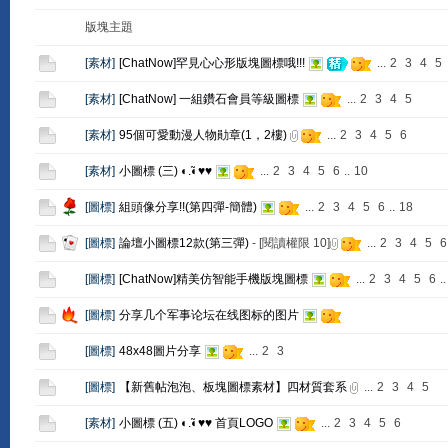
版塊主題
[
素材
]
[ChatNow]罕見心心形版塊圖標哦!!!
...
2
3
4
5
[
素材
]
[ChatNow] 一組鑽石會員等級圖標
...
2
3
4
5
[
素材
]
95個可愛動漫人物勛章(1，2樓)
...
2
3
4
5
6
[
素材
]
小圖標 (三) ◐.̃◐♥♥
...
2
3
4
5
6
..
10
[
圖標
]
組頭像分享!!(第四彈-簡體)
...
2
3
4
5
6
..
18
[
圖標
]
論壇小圖標12款(第三彈)
- [閱讀權限
10
]
...
2
3
4
5
6
[
圖標
]
[ChatNow]精美仿智能手機版塊圖標
...
2
3
4
5
6
..
[
圖標
]
分享几个军事论坛在线图标的图片
[
圖標
]
48x48圖片分享
...
2
3
[
圖標
]
【新舊帖泡泡、板塊圖標素材】四材質套系
...
2
3
4
5
[
素材
]
小圖標 (五) ◐.̃◐♥♥ 首頁LOGO
...
2
3
4
5
6