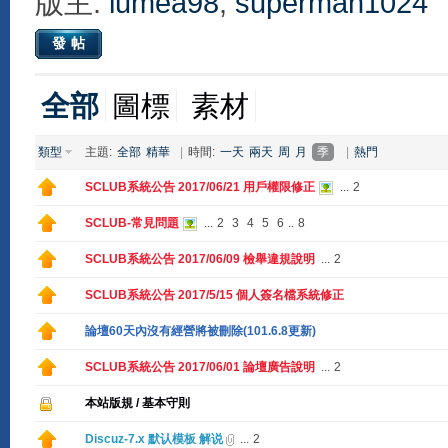
版主:
lumea98
,
superman1024
發帖
全部
圖標
素材
類型
主題:
全部
精華
|
時間:
一天
兩天
周
月
季
|
熱門
SCLUB系統公告 2017/06/21 用戶權限修正
...
2
SCLUB-常見問題
...
2
3
4
5
6
..
8
SCLUB系統公告 2017/06/09 檢舉違規說明
...
2
SCLUB系統公告 2017/5/15 個人簽名檔系統修正
論壇60天內沒有經營將被刪除(101.6.8更新)
SCLUB系統公告 2017/06/01 論壇廣告說明
...
2
本站版規 / 基本守則
Discuz-7.x 默认模板 解说
...
2