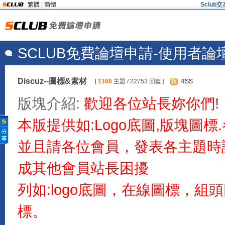
繁體
|
簡體
Sclu
SCLUB免費論壇申請-使用者論
Discuz--圖標&素材
[
1100
主題 / 22753 回復 ]
RSS
版塊介紹:
歡迎各位站長妳你們!
本版提供如:Logo底圖,版塊圖
並且請各位會員，發表各主題時
成其他會員站長困擾
列如:logo底圖，在線圖標，
標。