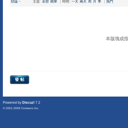
辯論
主題:
全部
精華
|
時間:
一天
兩天
周
月
季
|
熱門
本版塊或
發帖
Powered by
Discuz!
7.2
© 2001-2009
Comsenz Inc.