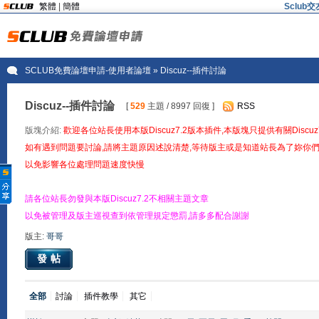
繁體
|
簡體
Sclu
SCLUB免費論壇申請-使用者論壇
» Discuz--插件討論
Discuz--插件討論
[
529
主題 / 8997 回復 ]
RSS
版塊介紹:
歡迎各位站長使用本版Discuz7.2版本插件,本版塊只提供有關Disc
如有遇到問題要討論,請將主題原因述說清楚,等待版主或是知道站長為了妳你們
以免影響各位處理問題速度快慢
請各位站長勿發與本版Discuz7.2不相關主題文章
以免被管理及版主巡視查到依管理規定懲罰,請多多配合謝謝
版主:
哥哥
發帖
全部
討論
插件教學
其它