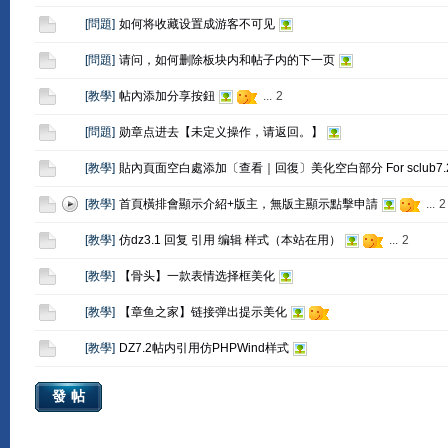
[
問題
]
如何将收藏设置成游客不可见
[
問題
]
请问，如何删除板块内和帖子内的下一页
[
教學
]
帖內添加分享按鈕
...
2
[
問題
]
勋章点进去【未定义操作，请返回。】
[
教學
]
貼內頁面空白處添加〔查看｜回復〕美化空白部分 For sclub7.
[
教學
]
首頁橫排會顯示介紹+版主，無版主顯示點擊申請
...
2
[
教學
]
仿dz3.1 回复 引用 编辑 样式（本站在用）
...
2
[
教學
]
【骨头】一款表情选择框美化
[
教學
]
【章鱼之家】链接弹出提示美化
[
教學
]
DZ7.2帖内引用仿PHPWind样式
發帖