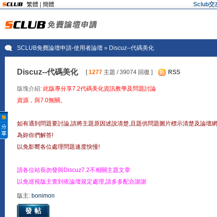
繁體
|
簡體
Sclu
SCLUB免費論壇申請-使用者論壇
» Discuz--代碼美化
Discuz--代碼美化
[
1277
主題 / 39074 回復 ]
RSS
版塊介紹:
此版專分享7.2代碼美化資訊教學及問題討論
資源，與7.0無關。
如有遇到問題要討論,請將主題原因述說清楚,且題供問題圖片標示清楚及論壇
為妳你們解答!
以免影嚮各位處理問題速度快慢!
請各位站長勿發與Discuz7.2不相關主題文章
以免巡視版主查到依論壇規定處理,請多多配合謝謝
版主:
bonimon
發帖