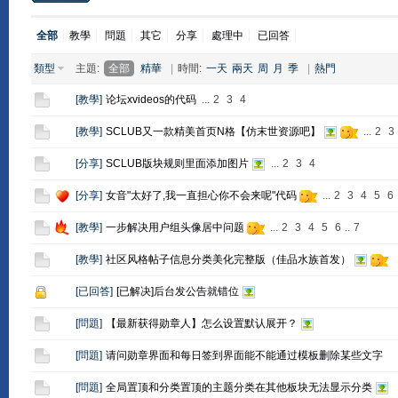
全部
教學
問題
其它
分享
處理中
已回答
類型
主題:
全部
精華
|
時間:
一天
兩天
周
月
季
|
熱門
[
教學
]
论坛xvideos的代码
...
2
3
4
[
教學
]
SCLUB又一款精美首页N格【仿末世资源吧】
...
2
3
[
分享
]
SCLUB版块规则里面添加图片
...
2
3
4
[
分享
]
女音"太好了,我一直担心你不会来呢"代码
...
2
3
4
5
6
[
教學
]
一步解决用户组头像居中问题
...
2
3
4
5
6
..
7
[
教學
]
社区风格帖子信息分类美化完整版（佳品水族首发）
[
已回答
]
[已解决]后台发公告就错位
[
問題
]
【最新获得勋章人】怎么设置默认展开？
[
問題
]
请问勋章界面和每日签到界面能不能通过模板删除某些文字
[
問題
]
全局置顶和分类置顶的主题分类在其他板块无法显示分类