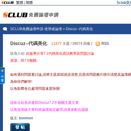
繁體
|
簡體
Sclu
SCLUB免費論壇申請-使用者論壇
» Discuz--代碼美化
Discuz--代碼美化
[
1277
主題 / 39074 回復 ]
RSS
版塊介紹:
此版專分享7.2代碼美化資訊教學及問題討論
資源，與7.0無關。
如有遇到問題要討論,請將主題原因述說清楚,且題供問題圖片標示清楚及論壇
為妳你們解答!
以免影嚮各位處理問題速度快慢!
請各位站長勿發與Discuz7.2不相關主題文章
以免巡視版主查到依論壇規定處理,請多多配合謝謝
版主:
bonimon
發帖