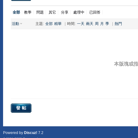
全部
教學
問題
其它
分享
處理中
已回答
活動
主題:
全部
精華
|
時間:
一天
兩天
周
月
季
|
熱門
本版塊或
發帖
Powered by
Discuz!
7.2