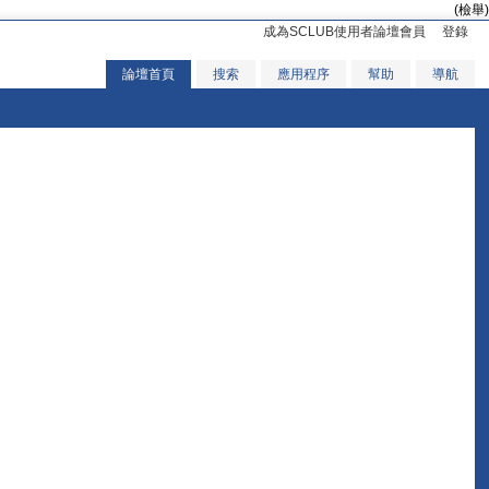
(檢舉)
成為SCLUB使用者論壇會員
登錄
論壇首頁
搜索
應用程序
幫助
導航