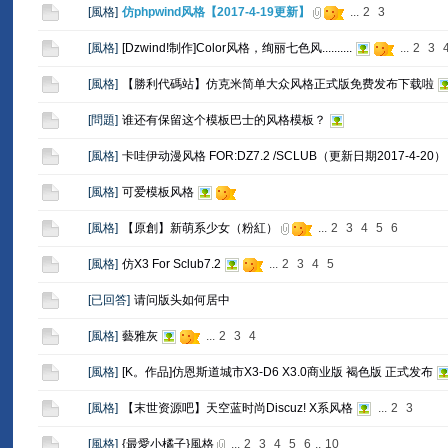
[
風格
]
仿phpwind风格【2017-4-19更新】
...
2
3
[
風格
]
[Dzwind!制作]Color风格，绚丽七色风..........
...
2
3
[
風格
]
【勝利代碼站】仿克米简单大众风格正式版免费发布下载啦
[
問題
]
谁还有保留这个模板巴士的风格模板？
[
風格
]
卡哇伊动漫风格 FOR:DZ7.2 /SCLUB（更新日期2017-4-20）
[
風格
]
可爱模板风格
[
風格
]
【原創】新萌系少女（粉紅）
...
2
3
4
5
6
[
風格
]
仿X3 For Sclub7.2
...
2
3
4
5
[
已回答
]
请问版头如何居中
[
風格
]
藝雅灰
...
2
3
4
[
風格
]
[K。作品]仿恩斯道城市X3-D6 X3.0商业版 褐色版 正式发布
[
風格
]
【末世资源吧】天空蓝时尚Discuz! X系风格
...
2
3
[
風格
]
{最愛小橘子}風格
...
2
3
4
5
6
..
10