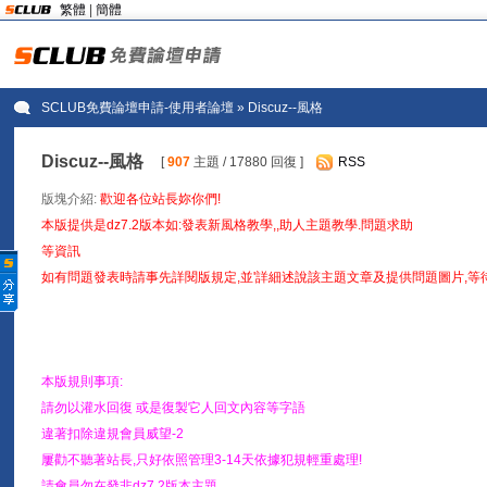
繁體
|
簡體
SCLUB免費論壇申請-使用者論壇
» Discuz--風格
Discuz--風格
[
907
主題 / 17880 回復 ]
RSS
版塊介紹:
歡迎各位站長妳你們!
本版提供是dz7.2版本如:發表新風格教學,,助人主題教學.問題求助
等資訊
如有問題發表時請事先詳閱版規定,並'詳細述說該主題文章及提供問題圖片,
本版規則事項:
請勿以灌水回復 或是復製它人回文內容等字語
違著扣除違規會員威望-2
屢勸不聽著站長,只好依照管理3-14天依據犯規輕重處理!
請會員勿在發非dz7.2版本主題