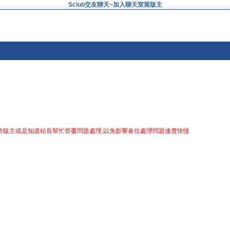
Sclub交友聊天~加入聊天室當版主
等待版主或是知道站長幫忙答覆問題處理,以免影響各位處理問題速度快慢