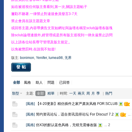
如在被巡視任何版主查看到,第一次,關該主題帖子
屢勸不聽著.一律禁止對違規會員發言3-7天
禁止會員在該主題題文章
或回答主題,內容帶廣告文宣如網址與論壇名稱至sclub論壇各版塊
除sclub論壇連接外,經管理或是所有版主巡視到一律永遠禁止訪問
以上請各位站長尊守管理及版主規定,。
以免被懲罰時,在說我不知道!
版主:
bonimon
,
Yenifer
,
lumea98
,
无界
發帖
全部
風格
助人
問題
已回答
類型
主題:
全部
精華
|
時間:
一天
兩天
周
月
季
|
熱門
[
風格
]
【4-20更新】精仿插件之家严肃灰风格 FOR:SCLUB
[
風格
]
简约资讯论坛，适合资讯流得论坛 For Discuz! 7.2
...
[
風格
]
仿X3的默认蓝色风格，无错无需修改版
...
2