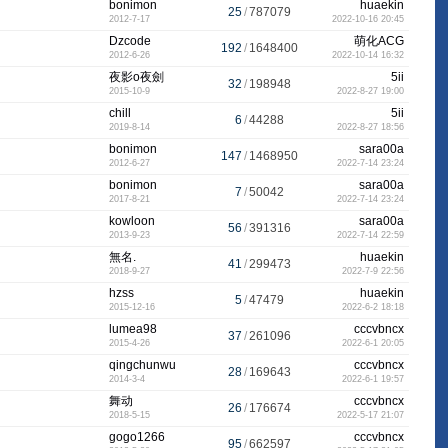
bonimon
huaekin
25
/
787079
2012-7-17
2022-10-16 20:45
Dzcode
萌化ACG
192
/
1648400
2012-6-26
2022-10-14 16:32
夜影o夜劍
5ii
32
/
198948
2015-10-9
2022-8-27 19:00
chill
5ii
6
/
44288
2019-8-14
2022-8-27 18:56
bonimon
sara00a
147
/
1468950
2012-6-27
2022-7-14 23:24
bonimon
sara00a
7
/
50042
2017-8-21
2022-7-14 23:24
kowloon
sara00a
56
/
391316
2013-9-23
2022-7-14 22:59
無名.
huaekin
41
/
299473
2018-9-27
2022-7-9 22:56
hzss
huaekin
5
/
47479
2015-12-16
2022-6-2 18:18
lumea98
cccvbncx
37
/
261096
2015-4-26
2022-6-1 20:05
qingchunwu
cccvbncx
28
/
169643
2014-3-4
2022-6-1 19:57
舞动
cccvbncx
26
/
176674
2018-5-15
2022-5-17 21:07
gogo1266
cccvbncx
95
/
662597