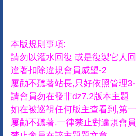
本版規則事項:
請勿以灌水回復 或是復製它人
違著扣除違規會員威望-2
屢勸不聽著站長,只好依照管理3-
請會員勿在發非dz7.2版本主題
如在被巡視任何版主查看到,第一
屢勸不聽著.一律禁止對違規會員
禁止會員在該主題題文章