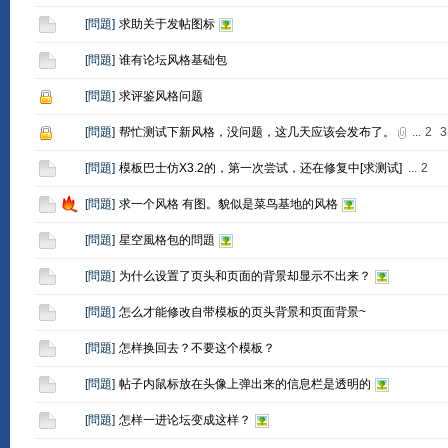
[
問題
]
求助关于发帖图标
[
問題
]
谁有论坛风格基础包
[
問題
]
求评鉴风格问题
[
問題
]
帮忙测试下新风格，没问题，这几天应该会发布了。
...
2
3
[
問題
]
模板巴士仿X3.2的，第一次尝试，还在修复中[求测试]
...
2
[
問題
]
求一个风格 有图。貌似是菜鸟基地的风格
[
問題
]
星空風格包的問題
[
問題
]
为什么设置了页头和页面的背景却显示不出来？
[
問題
]
怎么才能修改自带模板的页头背景和页面背景~
[
問題
]
怎样换回去？不要这个模板？
[
問題
]
帖子内鼠标放在头像上弹出来的信息栏是透明的
[
問題
]
怎样一进论坛变成这样？