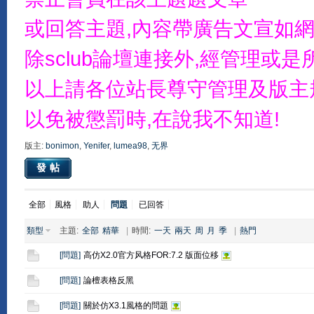
或回答主題,內容帶廣告文宣如網
除sclub論壇連接外,經管理
以上請各位站長尊守管理及版主
以免被懲罰時,在說我不知道!
版主:
bonimon
,
Yenifer
,
lumea98
,
无界
發帖
全部
風格
助人
問題
已回答
類型
主題:
全部
精華
|
時間:
一天
兩天
周
月
季
|
熱門
[
問題
]
高仿X2.0官方风格FOR:7.2 版面位移
[
問題
]
論檀表格反黑
[
問題
]
關於仿X3.1風格的問題