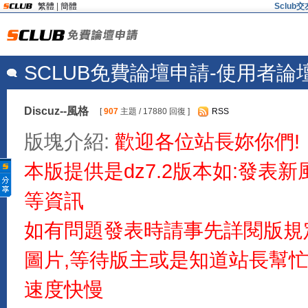
繁體
|
簡體
Sclu
SCLUB免費論壇申請-使用者論
Discuz--風格
[
907
主題 / 17880 回復 ]
RSS
版塊介紹:
歡迎各位站長妳你們!
本版提供是dz7.2版本如:發表
等資訊
如有問題發表時請事先詳閱版規
圖片,等待版主或是知道站長幫
速度快慢