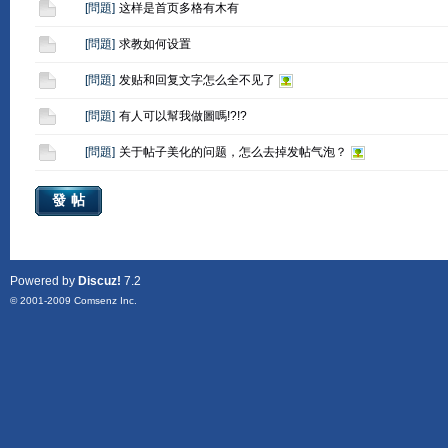
[
問題
]
这样是首页多格有木有
[
問題
]
求教如何设置
[
問題
]
发贴和回复文字怎么全不见了
[
問題
]
有人可以幫我做圖嗎!?!?
[
問題
]
关于帖子美化的问题，怎么去掉发帖气泡？
發帖
Powered by
Discuz!
7.2
© 2001-2009
Comsenz Inc.