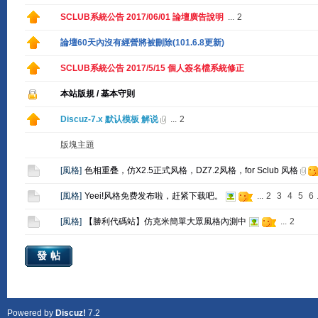
SCLUB系統公告 2017/06/01 論壇廣告說明
...
2
論壇60天內沒有經營將被刪除(101.6.8更新)
SCLUB系統公告 2017/5/15 個人簽名檔系統修正
本站版規 / 基本守則
Discuz-7.x 默认模板 解说
...
2
版塊主題
[
風格
]
色相重叠，仿X2.5正式风格，DZ7.2风格，for Sclub 风格
[
風格
]
Yeei!风格免费发布啦，赶紧下载吧。
...
2
3
4
5
6
[
風格
]
【勝利代碼站】仿克米簡單大眾風格內測中
...
2
發帖
Powered by
Discuz!
7.2