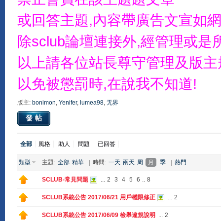
或回答主題,內容帶廣告文宣如網
除sclub論壇連接外,經管理
以上請各位站長尊守管理及版主
以免被懲罰時,在說我不知道!
版主:
bonimon
,
Yenifer
,
lumea98
,
无界
發帖
全部
風格
助人
問題
已回答
類型
主題:
全部
精華
|
時間:
一天
兩天
周
月
季
|
熱門
SCLUB-常見問題
...
2
3
4
5
6
..
8
SCLUB系統公告 2017/06/21 用戶權限修正
...
2
SCLUB系統公告 2017/06/09 檢舉違規說明
...
2