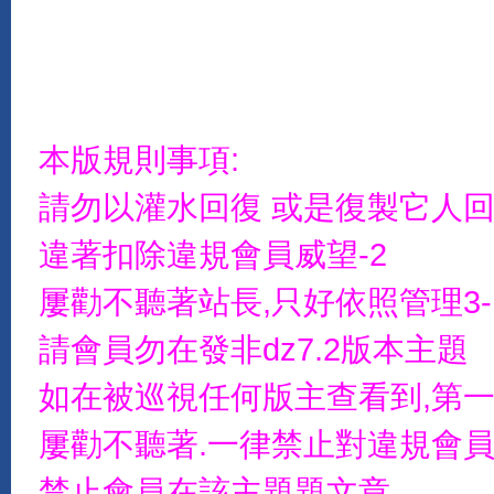
本版規則事項:
請勿以灌水回復 或是復製它人
違著扣除違規會員威望-2
屢勸不聽著站長,只好依照管理3-
請會員勿在發非dz7.2版本主題
如在被巡視任何版主查看到,第一
屢勸不聽著.一律禁止對違規會員
禁止會員在該主題題文章