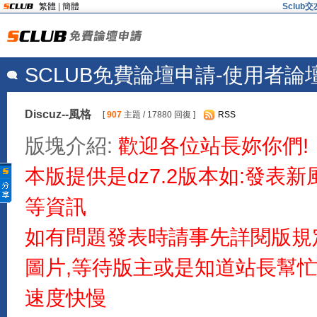
繁體
|
簡體
Sclu
SCLUB免費論壇申請-使用者論
Discuz--風格
[
907
主題 / 17880 回復 ]
RSS
版塊介紹:
歡迎各位站長妳你們!
本版提供是dz7.2版本如:發表
等資訊
如有問題發表時請事先詳閱版規
圖片,等待版主或是知道站長幫
速度快慢