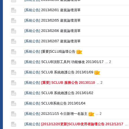
[
系統公告
]
2013/02/01 違規論壇清單
[
系統公告
]
2013/02/05 違規論壇清單
[
系統公告
]
2013/02/06 違規論壇清單
[
系統公告
]
2013/02/07 違規論壇清單
[
系統公告
]
[重要]SCLUB論壇公告
[
系統公告
]
SCLUB頂部工具列 功能修改 2013/01/17
...
2
[
系統公告
]
SCLUB 系統維護公告 2013/01/09
[
系統公告
]
[重要] SCLUB 服務公告 20130110
...
2
[
系統公告
]
SCLUB 系統維護公告 2013/01/02
[
系統公告
]
SCLUB系統公告 2013/01/04
[
系統公告
]
2012/11/15 今日新增一名版主
...
2
[
系統公告
]
[2012/12/20更新]SCLUB使用者論壇公告 2012/12/17
...