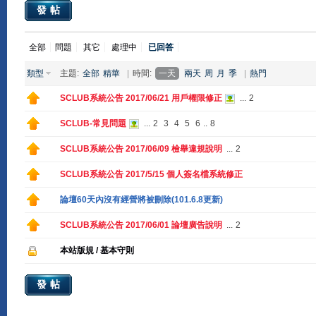
發帖
全部
問題
其它
處理中
已回答
類型
主題:
全部
精華
|
時間:
一天
兩天
周
月
季
|
熱門
SCLUB系統公告 2017/06/21 用戶權限修正
...
2
SCLUB-常見問題
...
2
3
4
5
6
..
8
SCLUB系統公告 2017/06/09 檢舉違規說明
...
2
SCLUB系統公告 2017/5/15 個人簽名檔系統修正
論壇60天內沒有經營將被刪除(101.6.8更新)
SCLUB系統公告 2017/06/01 論壇廣告說明
...
2
本站版規 / 基本守則
發帖