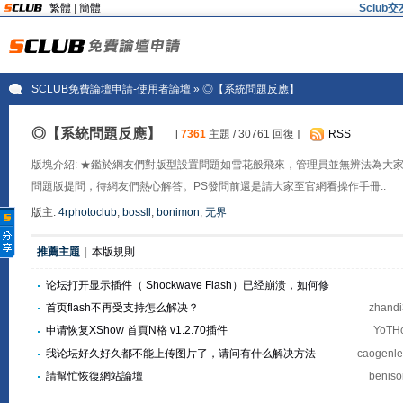
繁體
|
簡體
Sclu
SCLUB免費論壇申請-使用者論壇
» ◎【系統問題反應】
◎【系統問題反應】
[
7361
主題 / 30761 回復 ]
RSS
版塊介紹: ★鑑於網友們對版型設置問題如雪花般飛來，管理員並無辨法為大
問題版提問，待網友們熱心解答。PS發問前還是請大家至官網看操作手冊..
版主:
4rphotoclub
,
bossll
,
bonimon
,
无界
推薦主題
|
本版規則
论坛打开显示插件（ Shockwave Flash）已经崩溃，如何修
复？
首页flash不再受支持怎么解决？
zhand
申请恢复XShow 首頁N格 v1.2.70插件
YoT
我论坛好久好久都不能上传图片了，请问有什么解决方法
caogenl
請幫忙恢復網站論壇
benis