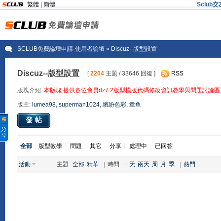
繁體
|
簡體
Sclu
SCLUB免費論壇申請-使用者論壇
» Discuz--版型設置
Discuz--版型設置
[
2204
主題 / 33646 回復 ]
RSS
版塊介紹:
本版塊:提供各位會員dz7.2版型模版代碼修改資訊教學與問題討論區
版主:
lumea98
,
superman1024
,
繽紛色彩
,
章鱼
發帖
全部
版型教學
問題
其它
分享
處理中
已回答
活動
主題:
全部
精華
|
時間:
一天
兩天
周
月
季
|
熱門