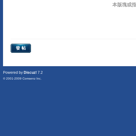
本版塊或
發帖
Powered by
Discuz!
7.2
© 2001-2009
Comsenz Inc.