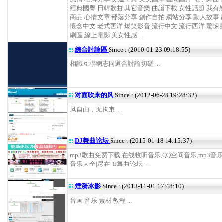
經典國粵 日韓歌曲 其它音樂 曲譜下載 女性話題 我有
商品 心情文章 部落分享 創作自拍 網站分享 動人故事
懷念中文 老式西洋 爆笑影音 流行中文 流行西洋 驚悚
劇區 線上電影 美女性感 ...
綜合討論區
Since : (2010-01-23 09:18:55)
相識互聯網志同道合討論切磋 ...
对面吹来的风
Since : (2012-06-28 19:28:32)
风自由，无拘束 ...
DJ舞曲论坛
Since : (2015-01-18 14:15:37)
mp3歌曲免费下载,在线收听音乐,QQ空间音乐,mp3音乐
音乐大全|尽在DJ舞曲论坛 ...
煙漪冰影
Since : (2013-11-01 17:48:10)
音画 音乐 素材 教程 ...