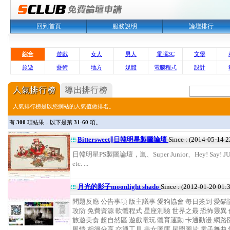
回到首頁
服務說明
論壇排行
綜合
遊戲
女人
男人
電腦3C
文學
旅遊
藝術
地方
媒體
電腦程式
設計
人氣排行榜是以您網站的人氣值做排名。
有
300
項結果，以下是第
31-60
項。
Bittersweet∥日韓明星製圖論壇
Since : (2014-05-14 2
日韓明星PS製圖論壇，嵐、Super Junior、Hey! Say! 
etc. ...
月光的影子moonlight shado
Since : (2012-01-20 01:
問題反應 公告事項 版主議事 愛狗協會 每日簽到 愛貓
攻防 免費資源 軟體程式 星座測驗 世界之最 恐怖靈異
旅遊美食 超自然區 遊戲電玩 體育運動 卡通動漫 網路
風情 相簿分享 交通工具 美女圖庫 星聞圖片 電子舞曲