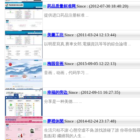
药品质量标准网
Since : (2012-07-30 18:40:20)
提供进口药品注册标准 ...
美圖工坊
Since : (2011-03-24 12:13:44)
以明星寫真,賽車女郎,電腦資訊等等的綜合論壇 ...
梅园音画
Since : (2015-09-05 12:22:13)
音画，动画，代码学习 ...
幸福的旁边
Since : (2012-09-11 16:27:35)
分享是一种美德...... ...
夢裡休閒
Since : (2014-02-24 23:17:48)
生活只枯不謝 心態空虛不偽 誰找誰碰了誰 你尋你我尋
點點彩 繼續我的人生 ...