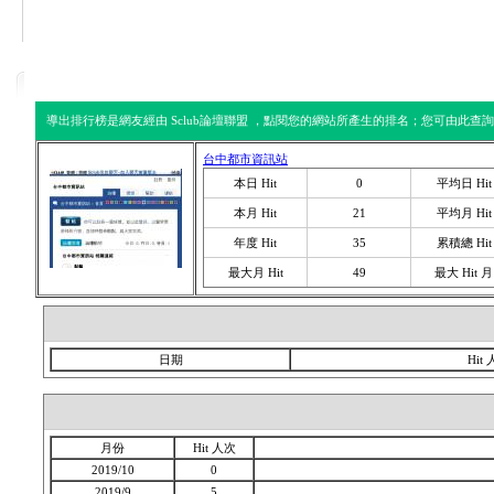
回到首頁
服務說明
論壇排行
導出排行榜是網友經由 Sclub論壇聯盟 ，點閱您的網站所產生的排名；您可由此查詢您
台中都市資訊站
本日 Hit
0
平均日 Hit
本月 Hit
21
平均月 Hit
年度 Hit
35
累積總 Hit
最大月 Hit
49
最大 Hit 月
日期
Hit
月份
Hit 人次
2019/10
0
2019/9
5