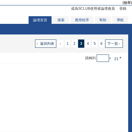
(檢舉)
成為SCLUB使用者論壇會員
登錄
論壇首頁
搜索
應用程序
幫助
導航
返回列表
1
2
3
4
5
6
下一頁
跳轉到
»
#
21