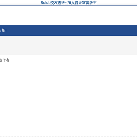
Sclub交友聊天~加入聊天室當版主
板!!
該作者