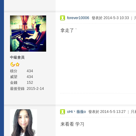
forever10006
發表於 2014-5-3 10:33
|
拿走了 `
中級會員
積分
434
威望
434
金錢
152
最後登錄
2015-2-14
oHi丶薇薇o
發表於 2014-5-5 13:27
|
只
来看看 学习