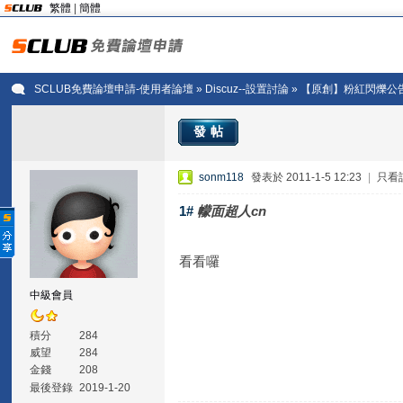
繁體
|
簡體
SCLUB免費論壇申請-使用者論壇
»
Discuz--設置討論
» 【原創】粉紅閃爍公告
發帖
sonm118
發表於 2011-1-5 12:23
|
只看
1#
幪面超人cn
看看囉
中級會員
積分
284
威望
284
金錢
208
最後登錄
2019-1-20