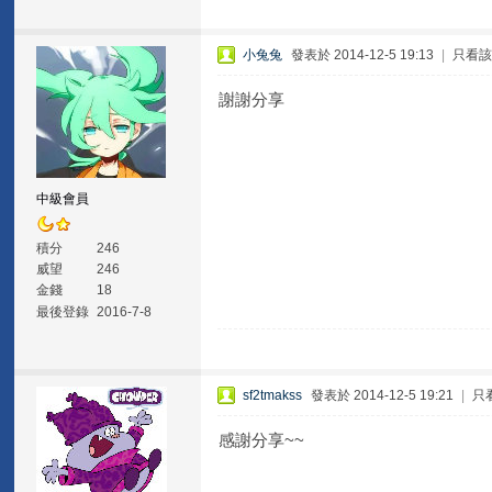
小兔兔
發表於 2014-12-5 19:13
|
只看
謝謝分享
中級會員
積分
246
威望
246
金錢
18
最後登錄
2016-7-8
sf2tmakss
發表於 2014-12-5 19:21
|
只
感謝分享~~