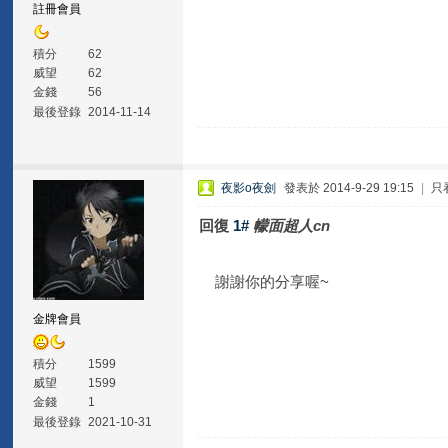
註冊會員
積分
62
威望
62
金錢
56
最後登錄
2014-11-14
夜影o夜劍
發表於 2014-9-29 19:15
|
只
回復
1#
幪面超人cn
謝謝你的分享喔~
金牌會員
積分
1599
威望
1599
金錢
1
最後登錄
2021-10-31