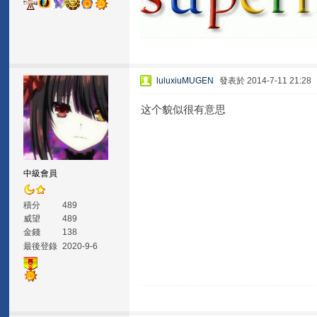
luluxiuMUGEN
發表於 2014-7-11 21:28
这个貌似很有意思
中級會員
積分
489
威望
489
金錢
138
最後登錄
2020-9-6