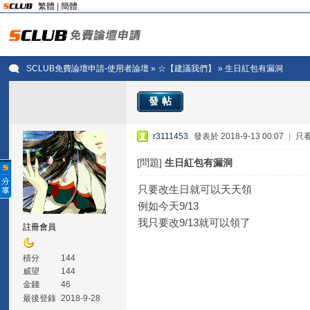
繁體
|
簡體
SCLUB免費論壇申請-使用者論壇
»
☆【建議我們】
» 生日紅包有漏洞
發帖
r3111453
發表於 2018-9-13 00:07
|
只
[問題]
生日紅包有漏洞
只要改生日就可以天天領
例如今天9/13
我只要改9/13就可以領了
註冊會員
積分
144
威望
144
金錢
46
最後登錄
2018-9-28