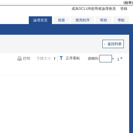
(檢舉)
成為SCLUB使用者論壇會員
登錄
論壇首頁
搜索
應用程序
幫助
導航
返回列表
正序看帖
打印
字體大小:
跳轉到
»
#
1