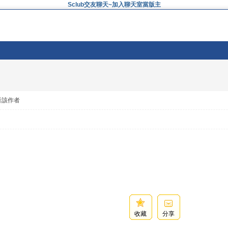
Sclub交友聊天~加入聊天室當版主
看該作者
收藏
分享