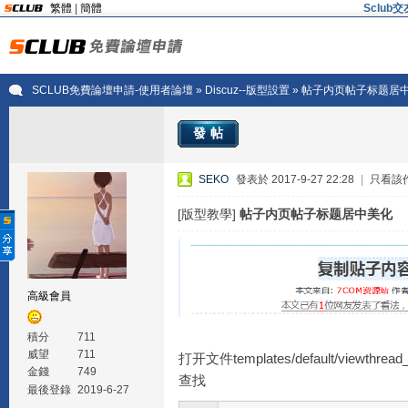
繁體
|
簡體
Sclu
SCLUB免費論壇申請-使用者論壇
»
Discuz--版型設置
» 帖子内页帖子标题居
發帖
SEKO
發表於 2017-9-27 22:28
|
只看該
[版型教學]
帖子内页帖子标题居中美化
高級會員
積分
711
威望
711
打开文件templates/default/viewthread
金錢
749
查找
最後登錄
2019-6-27