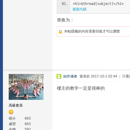
<h1>$thread[subject]</h1>
複製代碼
替换为：
本帖隱藏的內容需要回復才可以瀏覽
始作俑者
發表於 2017-10-1 02:44
|
只看
樓主的教学一定是很棒的
高級會員
積分
663
威望
663
金錢
592