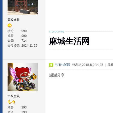
高級會員
積分
990
威望
990
麻城生活网
金錢
714
最後登錄
2024-11-25
YoTHc閻羅
發表於 2018-8-9 14:28
|
只
謝謝分享
中級會員
積分
293
威望
293