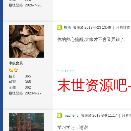
最後登錄
2026-7-26
舞动
發表於 2018-4-23 13:49
|
只看該作
你的熱心提醒,大家才不會又弄錯了.
中級會員
積分
365
末世资源吧
威望
365
金錢
362
最後登錄
2023-9-27
macheng
發表於 2018-8-9 11:17
|
只看
学习学习，谢谢