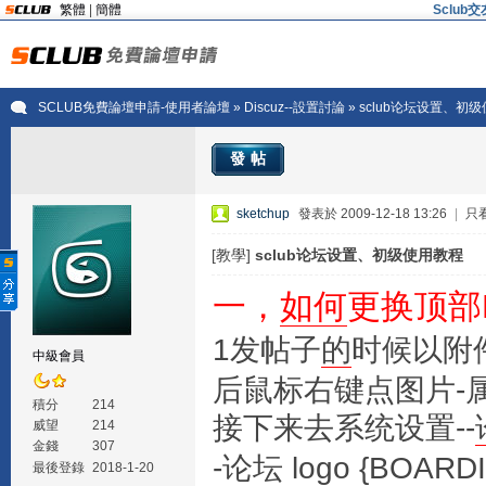
繁體
|
簡體
Sclu
SCLUB免費論壇申請-使用者論壇
»
Discuz--設置討論
» sclub论坛设置、初
發帖
sketchup
發表於 2009-12-18 13:26
|
只
[教學]
sclub论坛设置、初级使用教程
一，
如何
更换顶部
1发帖子
的
时候以附
中級會員
后鼠标右键点图片-属性
積分
214
接下来去系统设置--
威望
214
金錢
307
-论坛 logo {BOA
最後登錄
2018-1-20