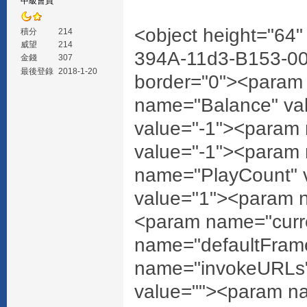
中級會員
<object height="64
積分
214
威望
214
394A-11d3-B153-00
金錢
307
最後登錄
2018-1-20
border="0"><param
name="Balance" va
value="-1"><param
value="-1"><param 
name="PlayCount" 
value="1"><param n
<param name="curr
name="defaultFram
name="invokeURLs
value=""><param na