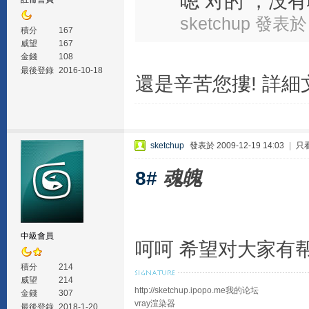
嗯 对的 ，没
sketchup 發表於 
積分
167
威望
167
金錢
108
最後登錄
2016-10-18
還是辛苦您摟! 詳細文章
sketchup
發表於 2009-12-19 14:03
|
只
8#
魂魄
中級會員
呵呵 希望对大家有
積分
214
威望
214
http://sketchup.ipopo.me我的论坛
金錢
307
vray渲染器
最後登錄
2018-1-20