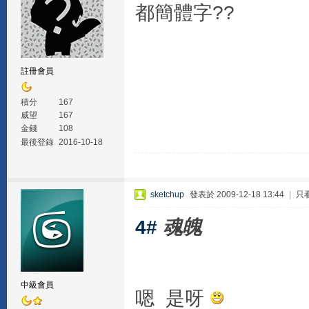
都簡體字??
註冊會員
積分
167
威望
167
金錢
108
最後登錄
2016-10-18
sketchup
發表於 2009-12-18 13:44
|
只
4#
魂魄
中級會員
嗯 是呀