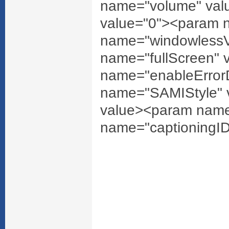
name="volume" val
value="0"><param 
name="windowlessV
name="fullScreen" 
name="enableErrorD
name="SAMIStyle"
value><param nam
name="captioningID