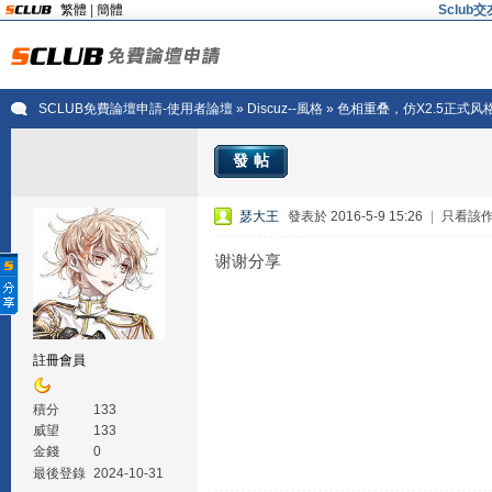
繁體
|
簡體
Sclu
SCLUB免費論壇申請-使用者論壇
»
Discuz--風格
» 色相重叠，仿X2.5正式风格，D
發帖
瑟大王
發表於 2016-5-9 15:26
|
只看該
谢谢分享
註冊會員
積分
133
威望
133
金錢
0
最後登錄
2024-10-31