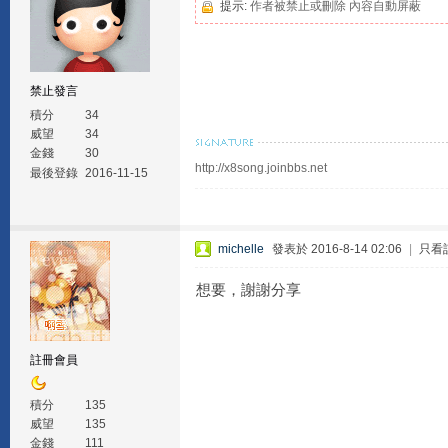
提示:
作者被禁止或刪除 內容自動屏蔽
禁止發言
積分
34
威望
34
金錢
30
http://x8song.joinbbs.net
最後登錄
2016-11-15
michelle
發表於 2016-8-14 02:06
|
只看
想要，謝謝分享
註冊會員
積分
135
威望
135
金錢
111