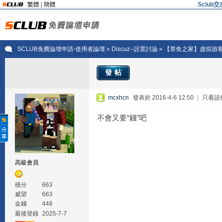
繁體
|
簡體
Sclu
SCLUB免費論壇申請-使用者論壇
»
Discuz--設置討論
» 【章鱼之家】虚拟游
發帖
mcxhcn
發表於 2016-4-6 12:50
|
只看該
不會又要“錢”吧
高級會員
積分
663
威望
663
金錢
448
最後登錄
2025-7-7