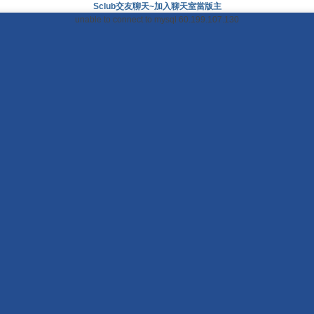
Sclub交友聊天~加入聊天室當版主
unable to connect to mysql 60.199.107.130