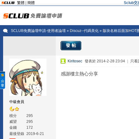
繁體
|
簡體
Sclu
SCLUB免費論壇申請-使用者論壇
»
Discuz--代碼美化
» 版块名称后面加HOT
發帖
Kiritosec
發表於 2014-2-28 23:04
|
只看
感謝樓主熱心分享
中級會員
積分
295
威望
295
金錢
172
最後登錄
2019-6-21