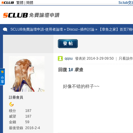
繁體
|
簡體
Sclu
SCLUB免費論壇申請-使用者論壇
»
Discuz--插件討論
» 【章鱼之家】首页7
發帖
qqsu
發表於 2014-3-29 09:50
|
只看該作
回復
1#
章鱼
好像不错的样子~~
註冊會員
積分
187
威望
187
金錢
59
最後登錄
2016-2-4