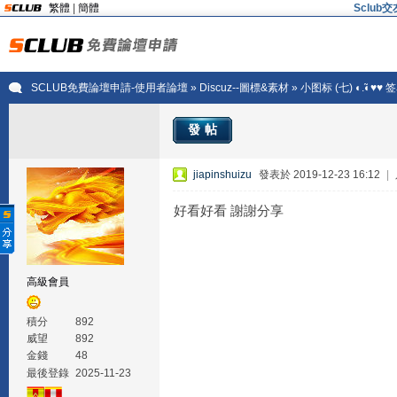
繁體
|
簡體
Sclu
SCLUB免費論壇申請-使用者論壇
»
Discuz--圖標&素材
» 小图标 (七) ◐.̃◐♥
發帖
jiapinshuizu
發表於 2019-12-23 16:12
|
好看好看 謝謝分享
高級會員
積分
892
威望
892
金錢
48
最後登錄
2025-11-23