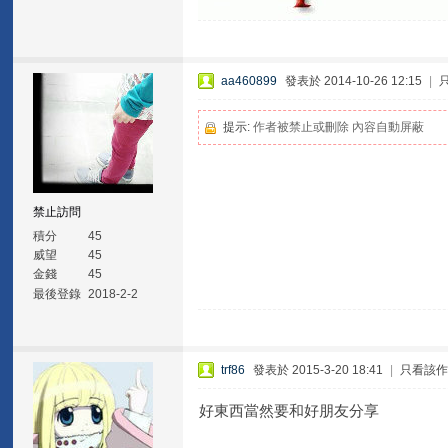
aa460899
發表於 2014-10-26 12:15
|
提示:
作者被禁止或刪除 內容自動屏蔽
禁止訪問
積分
45
威望
45
金錢
45
最後登錄
2018-2-2
trf86
發表於 2015-3-20 18:41
|
只看該
好東西當然要和好朋友分享