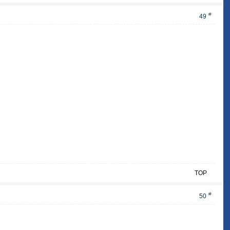
#
49
TOP
#
50