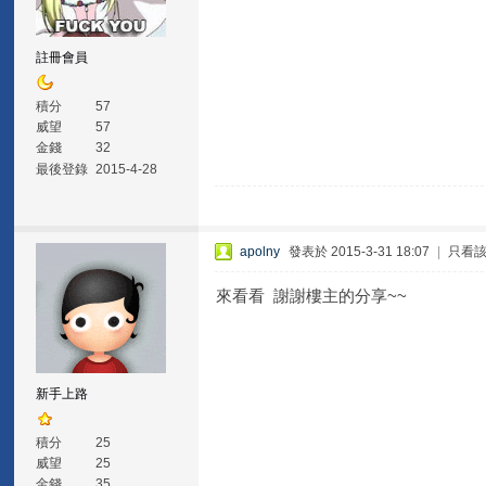
註冊會員
積分
57
威望
57
金錢
32
最後登錄
2015-4-28
apolny
發表於 2015-3-31 18:07
|
只看
來看看 謝謝樓主的分享~~
新手上路
積分
25
威望
25
金錢
35