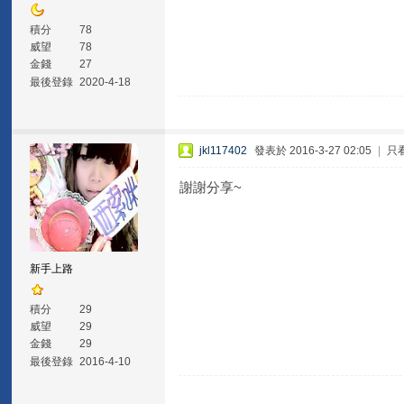
積分
78
威望
78
金錢
27
最後登錄
2020-4-18
jkl117402
發表於 2016-3-27 02:05
|
只
謝謝分享~
新手上路
積分
29
威望
29
金錢
29
最後登錄
2016-4-10