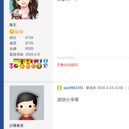
版主
積分
6726
威望
6726
金錢
8595
最後登錄
2026-2-8
交换论坛链结
qaz8961591
發表於 2016-3-24 21:00
|
謝謝分享喔
註冊會員