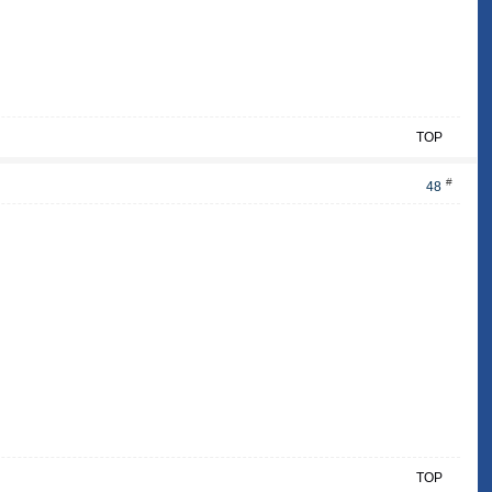
TOP
#
48
TOP