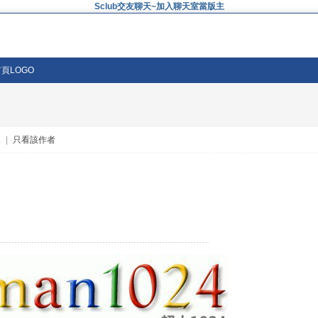
Sclub交友聊天~加入聊天室當版主
 首頁LOGO
1
|
只看該作者