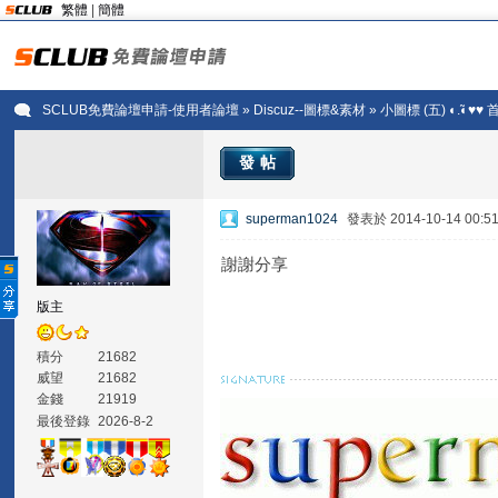
繁體
|
簡體
SCLUB免費論壇申請-使用者論壇
»
Discuz--圖標&素材
» 小圖標 (五) ◐.̃◐♥♥
發帖
superman1024
發表於 2014-10-14 00:5
謝謝分享
版主
積分
21682
威望
21682
金錢
21919
最後登錄
2026-8-2