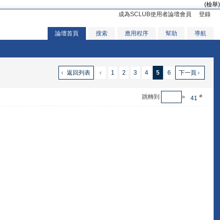
(檢舉)
成為SCLUB使用者論壇會員
登錄
論壇首頁
搜索
應用程序
幫助
導航
返回列表
1
2
3
4
5
6
下一頁
跳轉到
»
#
41