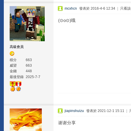
mcxhcn
發表於 2016-4-6 12:34
|
只看該
(⊙o⊙)哦
高級會員
積分
663
威望
663
金錢
448
最後登錄
2025-7-7
jiapinshuizu
發表於 2021-12-1 15:11
|
谢谢分享