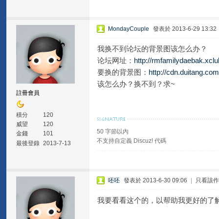
MondayCouple
發表於 2013-6-29 13:32
我换不到论坛的背景图该怎么办？
论坛网址：
http://rmfamilydaebak.xclu
要换的背景图：
http://cdn.duitang.com
该怎么办？换不到？求~
註冊會員
積分
120
威望
120
50 字節以內
金錢
101
不支持自定義 Discuz! 代碼
最後登錄
2013-7-13
呸呸
發表於 2013-6-30 09:06
|
只看該
我要看看这个的，以帮助我更好的了