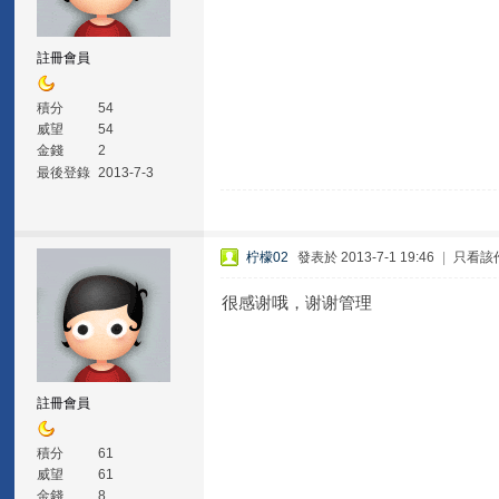
註冊會員
積分
54
威望
54
金錢
2
最後登錄
2013-7-3
柠檬02
發表於 2013-7-1 19:46
|
只看該
很感谢哦，谢谢管理
註冊會員
積分
61
威望
61
金錢
8