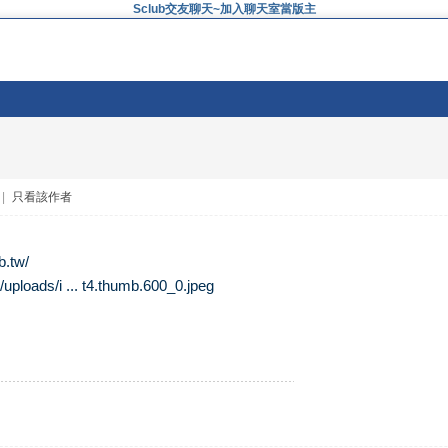
Sclub交友聊天~加入聊天室當版主
|
只看該作者
b.tw/
/uploads/i ... t4.thumb.600_0.jpeg