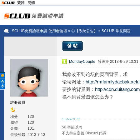
繁體
|
簡體
SCLUB免費論壇申請-使用者論壇
»
◎【系統公告】
» SCLUB-常見問題
發帖
MondayCouple
發表於 2013-6-29 13:31
我修改不到论坛的页面背景，求
论坛网址：
http://rmfamilydaebak.xclu
要换的背景图：
http://cdn.duitang.com
换不到背景图该怎么办？
註冊會員
積分
120
威望
120
50 字節以內
金錢
101
不支持自定義 Discuz! 代碼
最後登錄
2013-7-13