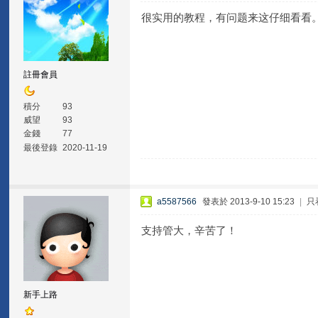
很实用的教程，有问题来这仔细看看。
註冊會員
積分
93
威望
93
金錢
77
最後登錄
2020-11-19
a5587566
發表於 2013-9-10 15:23
|
只
支持管大，辛苦了！
新手上路