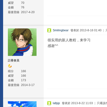
威望
70
金錢
76
最後登錄
2017-4-20
Smilingbear
發表於 2013-8-16 01:40
|
很实用的新人教程，来学习
感谢^^
註冊會員
積分
166
威望
166
金錢
173
最後登錄
2014-3-17
lafpjp
發表於 2013-8-22 11:03
|
只看該