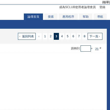
(檢舉)
成為SCLUB使用者論壇會員
登錄
論壇首頁
搜索
應用程序
幫助
導航
返回列表
1
2
3
4
5
6
7
8
下一頁
跳轉到
»
#
21