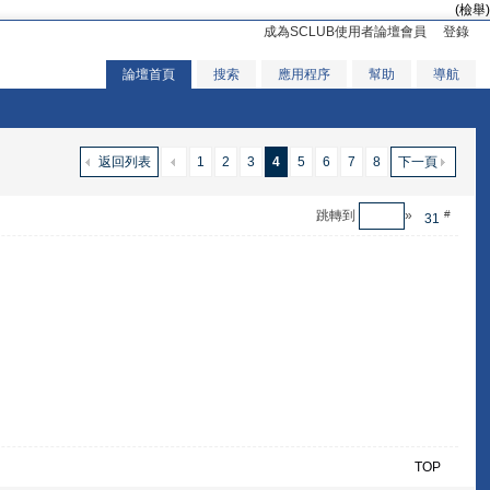
(檢舉)
成為SCLUB使用者論壇會員
登錄
論壇首頁
搜索
應用程序
幫助
導航
返回列表
1
2
3
4
5
6
7
8
下一頁
跳轉到
»
#
31
TOP