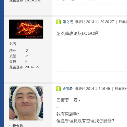
最後登錄
2013-11-2
颜之熙
發表於 2013-11-20 20:27
|
只看
怎么修改论坛LOGO啊
乞丐
積分
-2
威望
-2
金錢
4
最後登錄
2014-1-5
金智希
發表於 2014-1-2 16:49
|
只看該
回覆看一看~
-
我有問題啊~
但是管理員沒有空理我怎麼辦?
中級會員