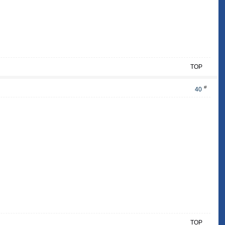
TOP
#
40
TOP