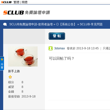
繁體
|
簡體
SCLUB免費論壇申請-使用者論壇
»
◎【系統公告】
» SCLUB-常見問題
發帖
3dsmax
發表於 2013-9-18 13:45
|
只看
可以回帖了吗？
新手上路
積分
8
威望
8
金錢
8
最後登錄
2013-9-18