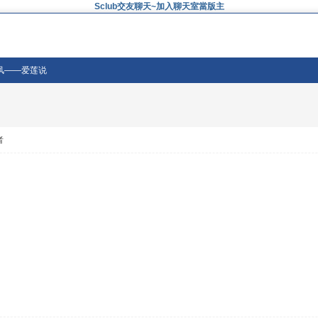
Sclub交友聊天~加入聊天室當版主
国风——爱莲说
者