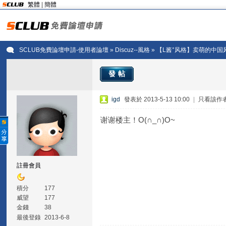
繁體
|
簡體
SCLUB免費論壇申請-使用者論壇
»
Discuz--風格
» 【L酱°风格】卖萌的中
發帖
igd
發表於 2013-5-13 10:00
|
只看該作
谢谢楼主！O(∩_∩)O~
註冊會員
積分
177
威望
177
金錢
38
最後登錄
2013-6-8