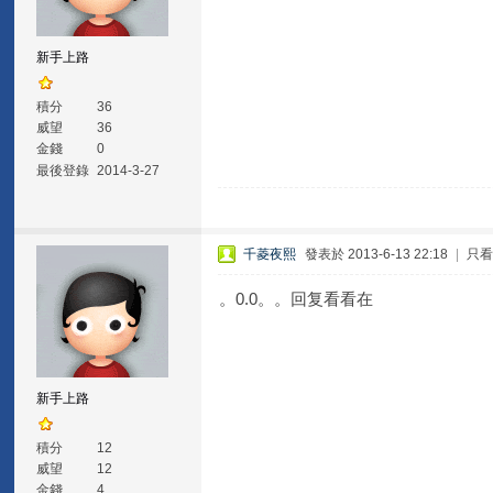
新手上路
積分
36
威望
36
金錢
0
最後登錄
2014-3-27
千菱夜熙
發表於 2013-6-13 22:18
|
只
。0.0。。回复看看在
新手上路
積分
12
威望
12
金錢
4