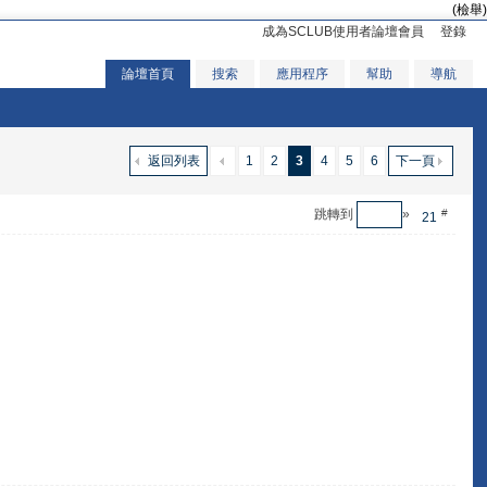
(檢舉)
成為SCLUB使用者論壇會員
登錄
論壇首頁
搜索
應用程序
幫助
導航
返回列表
1
2
3
4
5
6
下一頁
跳轉到
»
#
21