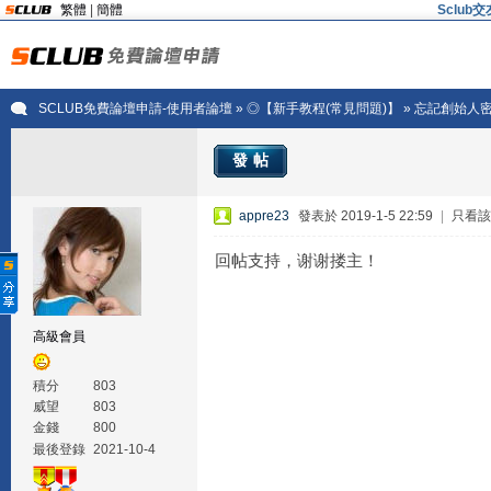
繁體
|
簡體
Sclu
SCLUB免費論壇申請-使用者論壇
»
◎【新手教程(常見問題)】
» 忘記創始人
發帖
appre23
發表於 2019-1-5 22:59
|
只看該
回帖支持，谢谢搂主！
高級會員
積分
803
威望
803
金錢
800
最後登錄
2021-10-4