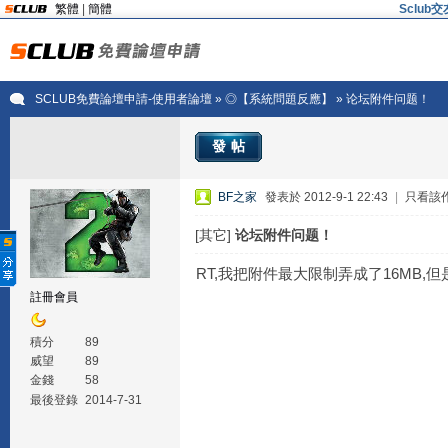
繁體
|
簡體
Sclu
SCLUB免費論壇申請-使用者論壇
»
◎【系統問題反應】
» 论坛附件问题！
發帖
BF之家
發表於 2012-9-1 22:43
|
只看該
[其它]
论坛附件问题！
RT,我把附件最大限制弄成了16MB,但
註冊會員
積分
89
威望
89
金錢
58
最後登錄
2014-7-31