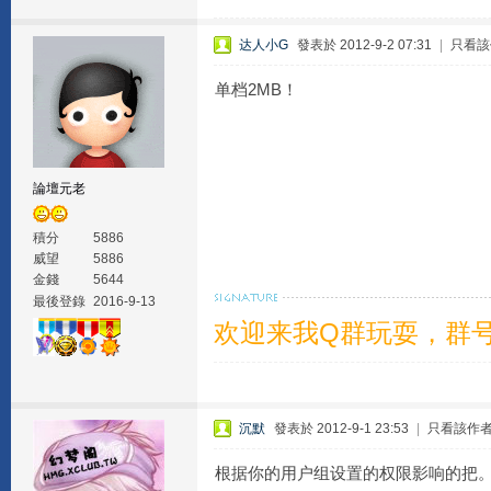
达人小G
發表於 2012-9-2 07:31
|
只看該
单档2MB！
論壇元老
積分
5886
威望
5886
金錢
5644
最後登錄
2016-9-13
欢迎来我Q群玩耍，群号1
沉默
發表於 2012-9-1 23:53
|
只看該作
根据你的用户组设置的权限影响的把。