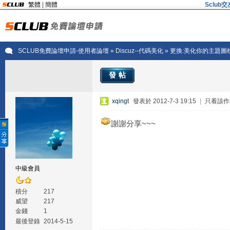
繁體
|
簡體
Sclu
SCLUB免費論壇申請-使用者論壇
»
Discuz--代碼美化
» 更換:美化你的主題圖標代
發帖
xqingt
發表於 2012-7-3 19:15
|
只看該作
謝謝分享~~~
中級會員
積分
217
威望
217
金錢
1
最後登錄
2014-5-15