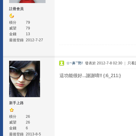
註冊會員
積分
79
威望
79
金錢
13
最後登錄
2012-7-27
☆~鼻ˇˇ野/
發表於 2012-7-8 02:30
|
只看
這功能很好...謝謝唷!! {:6_211:}
新手上路
積分
26
威望
26
金錢
6
最後登錄
2013-8-5