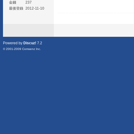
金錢
237
最後登錄
2012-11-10
Powered by
Discuz!
7.2
© 2001-2009
Comsenz Inc.