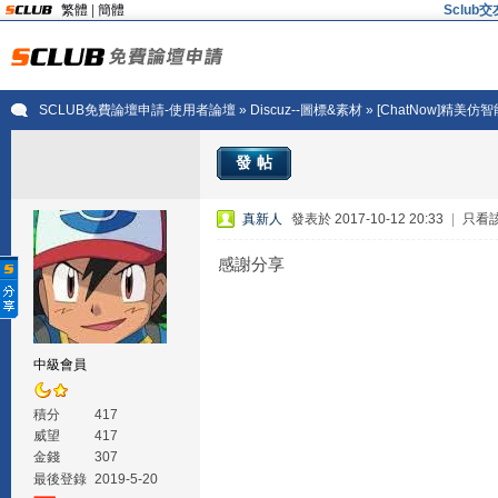
繁體
|
簡體
Sclu
SCLUB免費論壇申請-使用者論壇
»
Discuz--圖標&素材
» [ChatNow]精美
發帖
真新人
發表於 2017-10-12 20:33
|
只看
感謝分享
中級會員
積分
417
威望
417
金錢
307
最後登錄
2019-5-20