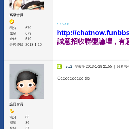
高級會員
積分
679
http://chatnow.funbb
威望
679
金錢
519
誠意招收聯盟論壇 , 
最後登錄
2013-1-10
netv2
發表於 2013-1-28 21:55
|
只看該
Ccccccccccc thx
註冊會員
積分
86
威望
86
金錢
37