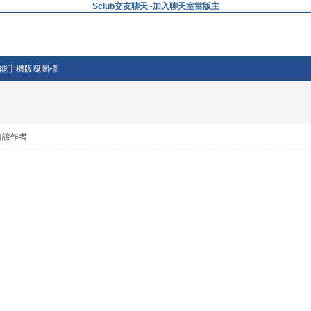
Sclub交友聊天~加入聊天室當版主
美仿智能手機版塊圖標
看該作者