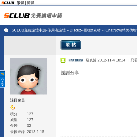
繁體
|
簡體
SCLUB免費論壇申請-使用者論壇
»
Discuz--圖標&素材
» [ChatNow]精
發帖
Ritasiuka
發表於 2012-11-4 18:14
|
只
謝謝分享
註冊會員
積分
127
威望
127
金錢
33
最後登錄
2013-1-15