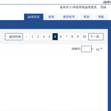
(檢舉)
成為SCLUB使用者論壇會員
登錄
論壇首頁
搜索
應用程序
幫助
導航
返回列表
1
2
3
4
5
6
7
8
9
10
下一頁
跳轉到
»
#
41