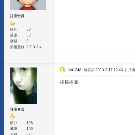
註冊會員
積分
50
威望
50
金錢
0
最後登錄
2013-3-4
dbb1248
發表於 2013-2-17 12:43
|
只
棒棒棒!!!!
註冊會員
積分
106
威望
106
金錢
82