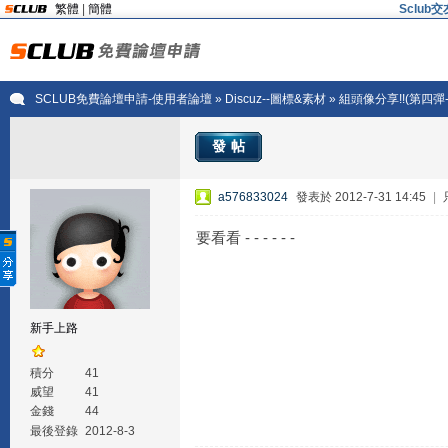
繁體
|
簡體
Sclu
SCLUB免費論壇申請-使用者論壇
»
Discuz--圖標&素材
» 組頭像分享!!(第四彈
發帖
a576833024
發表於 2012-7-31 14:45
|
要看看 - - - - - -
新手上路
積分
41
威望
41
金錢
44
最後登錄
2012-8-3