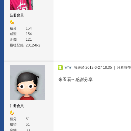
註冊會員
積分
154
威望
154
金錢
121
最後登錄
2012-8-2
宣宣
發表於 2012-6-27 18:35
|
只看該
來看看~ 感謝分享
註冊會員
積分
51
威望
51
金錢
33