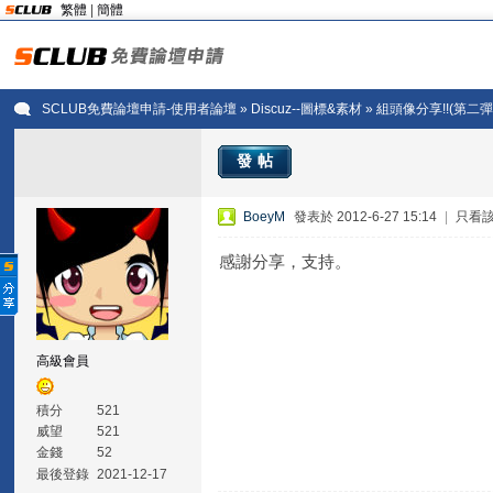
繁體
|
簡體
SCLUB免費論壇申請-使用者論壇
»
Discuz--圖標&素材
» 組頭像分享!!(第二彈
發帖
BoeyM
發表於 2012-6-27 15:14
|
只看
感謝分享，支持。
高級會員
積分
521
威望
521
金錢
52
最後登錄
2021-12-17