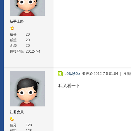
新手上路
積分
20
威望
20
金錢
20
最後登錄
2012-7-4
o0珍珍0o
發表於 2012-7-5 01:04
|
只看
我又看一下
註冊會員
積分
128
威望
128