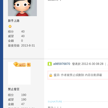
新手上路
積分
40
威望
40
金錢
0
最後登錄
2013-8-31
a985976870
發表於 2012-6-30 08:28
|
提示:
作者被禁止或刪除 內容自動屏蔽
禁止發言
積分
190
威望
190
金錢
47
努力！！！