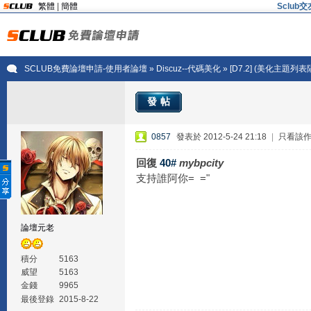
繁體
|
簡體
Sclu
SCLUB免費論壇申請-使用者論壇
»
Discuz--代碼美化
» [D7.2] (美化主題列
發帖
0857
發表於 2012-5-24 21:18
|
只看該
回復
40#
mybpcity
支持誰阿你= ="
論壇元老
積分
5163
威望
5163
金錢
9965
最後登錄
2015-8-22